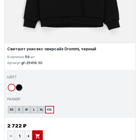
Свитшот унисекс оверсайз Drommi, черный
В наличии:
59
шт.
Артикул:
gf-25416.30
ЦВЕТ
РАЗМЕР
XS
S
M
L
XL
XXL
2 722 ₽
−
+
В КОРЗИНУ