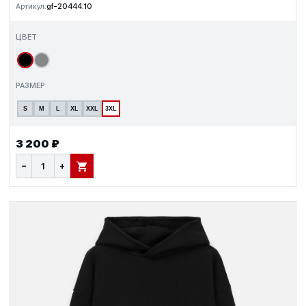
Артикул:
gf-20444.10
ЦВЕТ
РАЗМЕР
S
M
L
XL
XXL
3XL
3 200 ₽
−
+
В КОРЗИНУ