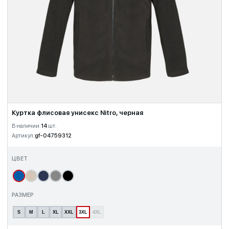
Куртка флисовая унисекс Nitro, черная
В наличии:
14
шт.
Артикул:
gf-04759312
ЦВЕТ
РАЗМЕР
S
M
L
XL
XXL
3XL
4XL