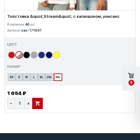
Толстовка &quot;Stream&quot; с капюшоном, унисекс
В наличии:
46
шт.
Артикул:
oas-171947
ЦВЕТ
РАЗМЕР
XS
S
M
L
XL
2XL
3XL
0
1 654 ₽
−
+
В КОРЗИНУ