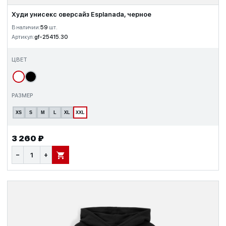
Худи унисекс оверсайз Esplanada, черное
В наличии:
59
шт.
Артикул:
gf-25415.30
ЦВЕТ
РАЗМЕР
XS
S
M
L
XL
XXL
3 260 ₽
−
+
В КОРЗИНУ