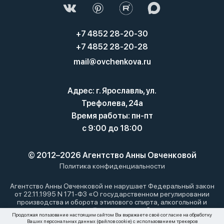
+7 4852 28-20-30
+7 4852 28-20-28
mail@ovchenkova.ru
Адрес: г. Ярославль, ул.
Трефолева, 24а
Время работы: пн-пт
с 9:00 до 18:00
© 2012–2026 Агентство Анны Овченковой
Политика конфиденциальности
Агентство Анны Овченковой не нарушает Федеральный закон
от 22.11.1995 N 171-ФЗ «О государственном регулировании
производства и оборота этилового спирта, алкогольной и
спиртосодержащей продукции и об ограничении
Продолжая пользование настоящим сайтом Вы выражаете своё согласие на обработку
потребления (распития) алкогольной продукции»: мы не
Ваших персональных данных (файлов cookie) с использованием трекеров