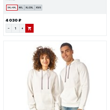
3XL/4XL
M/L
XL/2XL
XS/S
4 030 ₽
−
+
В КОРЗИНУ