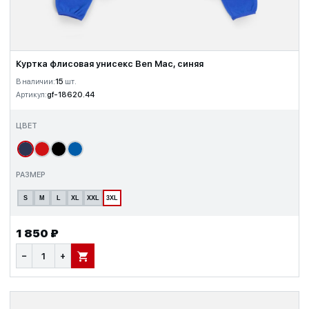
Куртка флисовая унисекс Ben Mac, синяя
В наличии:
15
шт.
Артикул:
gf-18620.44
ЦВЕТ
РАЗМЕР
S
M
L
XL
XXL
3XL
1 850 ₽
−
+
В КОРЗИНУ