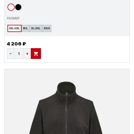
РАЗМЕР
3XL/4XL
M/L
XL/2XL
XS/S
4 206 ₽
−
+
В КОРЗИНУ