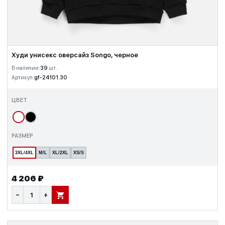
Худи унисекс оверсайз Songo, черное
В наличии:
39
шт.
Артикул:
gf-24101.30
ЦВЕТ
РАЗМЕР
3XL/4XL
M/L
XL/2XL
XS/S
4 206 ₽
−
+
В КОРЗИНУ