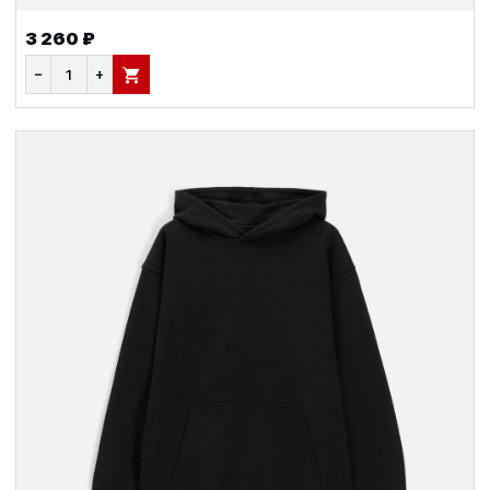
3 260 ₽
−
+
В КОРЗИНУ