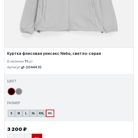
Куртка флисовая унисекс Nebo, светло-серая
В наличии:
11
шт.
Артикул:
gf-20444.10
ЦВЕТ
РАЗМЕР
S
M
L
XL
XXL
3XL
3 200 ₽