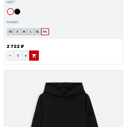
ЦВЕТ
РАЗМЕР
XS
S
M
L
XL
XXL
2 722 ₽
−
+
В КОРЗИНУ