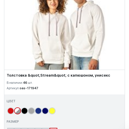
Толстовка &quot;Stream&quot; с капюшоном, унисекс
В наличии:
46
шт.
Артикул:
oas-171947
ЦВЕТ
РАЗМЕР