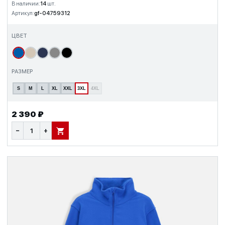
В наличии:
14
шт.
Артикул:
gf-04759312
ЦВЕТ
РАЗМЕР
S
M
L
XL
XXL
3XL
4XL
2 390 ₽
−
+
В КОРЗИНУ