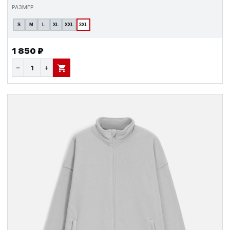
РАЗМЕР
S
M
L
XL
XXL
3XL
1 850 ₽
−
+
В КОРЗИНУ