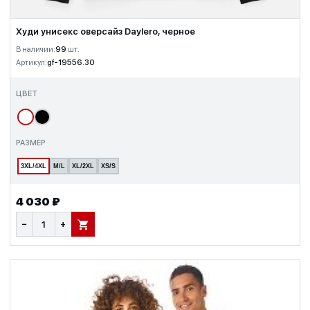
Худи унисекс оверсайз Daylero, черное
В наличии:
99
шт.
Артикул:
gf-19556.30
ЦВЕТ
РАЗМЕР
3XL/4XL
M/L
XL/2XL
XS/S
4 030 ₽
−
+
В КОРЗИНУ