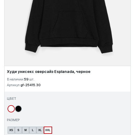
Худи унисекс оверсайз Esplanada, черное
В наличии:
59
шт.
Артикул:
gf-25415.30
ЦВЕТ
РАЗМЕР
XS
S
M
L
XL
XXL