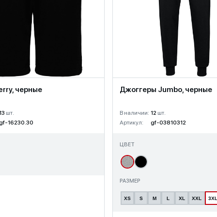
rry, черные
Джоггеры Jumbo, черные
13
шт.
В наличии:
12
шт.
gf-16230.30
Артикул:
gf-03810312
ЦВЕТ
РАЗМЕР
XS
S
M
L
XL
XXL
3X