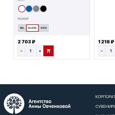
РАЗМЕР
M/L
XL/2XL
XS/S
2 703 ₽
1 218 ₽
−
+
−
В КОРЗИНУ
КОРПОРА
СУВЕНИР