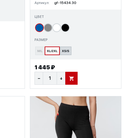
Артикул:
gf-15434.30
ЦВЕТ
РАЗМЕР
M/L
XL/2XL
XS/S
1 445 ₽
−
+
В КОРЗИНУ