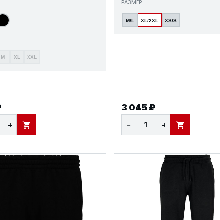
РАЗМЕР
M/L
XL/2XL
XS/S
M
XL
XXL
₽
3 045 ₽
+
−
+
В КОРЗИНУ
В КОРЗИНУ