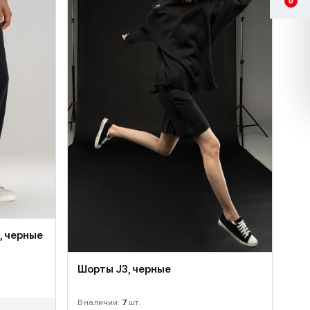
0
, черные
Шорты J3, черные
В наличии:
7
шт.