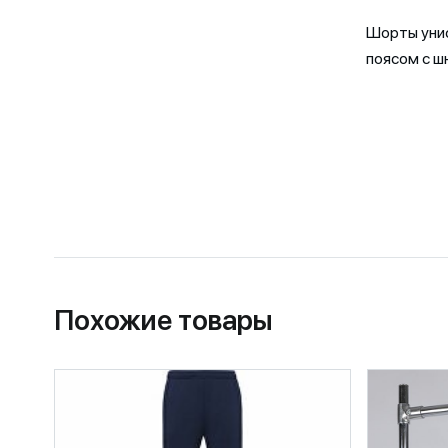
Шорты унис
поясом с ш
Похожие товары