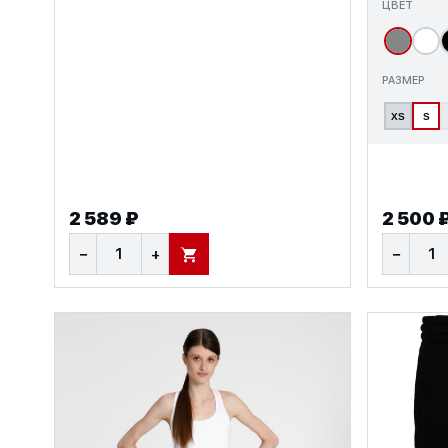
ЦВЕТ
РАЗМЕР
XS
S
2 589 ₽
2 500 
−
+
−
В КОРЗИНУ