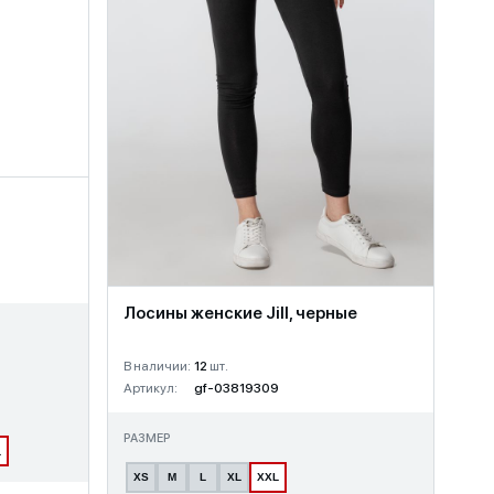
Лосины женские Jill, черные
В наличии:
12
шт.
Артикул:
gf-03819309
РАЗМЕР
L
XS
M
L
XL
XXL