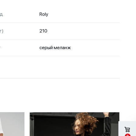
нд
Roly
г)
210
т
серый меланж