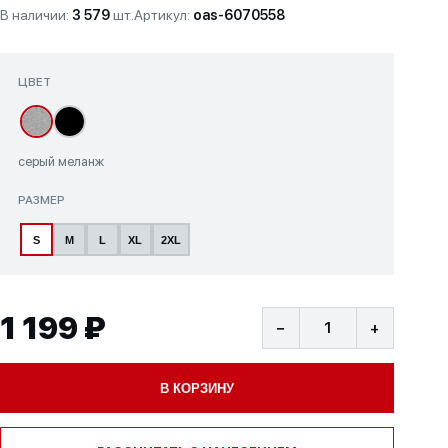
В наличии:
3 579
шт.
Артикул:
oas-6070558
ЦВЕТ
серый меланж
РАЗМЕР
S
M
L
XL
2XL
1 199 ₽
−
+
В КОРЗИНУ