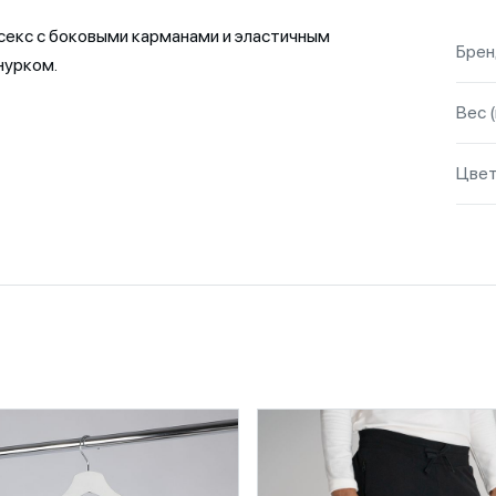
екс с боковыми карманами и эластичным
Бре
нурком.
Вес (
Цве