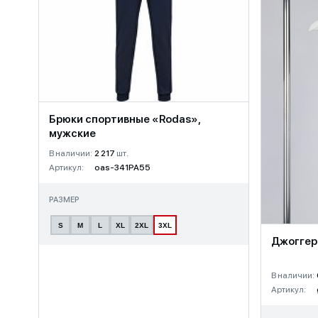
Брюки спортивные «Rodas»,
мужские
В наличии:
2 217
шт.
Артикул:
oas-341PA55
РАЗМЕР
S
M
L
XL
2XL
3XL
Джоггеры
В наличии:
Артикул: