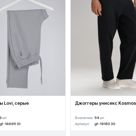
 Lovi, серые
Джоггеры унисекс Kosmos
6
шт.
В наличии:
54
шт.
gf-16695.10
Артикул:
gf-19183.30