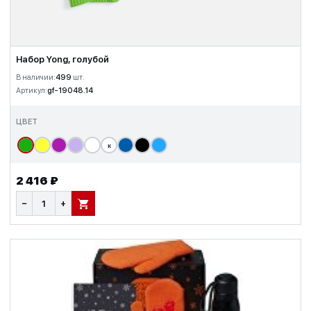
Набор Yong, голубой
В наличии:
499
шт.
Артикул:
gf-19048.14
ЦВЕТ
к
2 416 ₽
−
+
В КОРЗИНУ