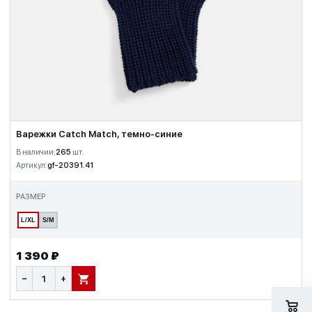
Варежки Catch Match, темно-синие
В наличии:
265
шт.
Артикул:
gf-20391.41
РАЗМЕР
L/XL
S/M
1 390 ₽
−
+
В КОРЗИНУ