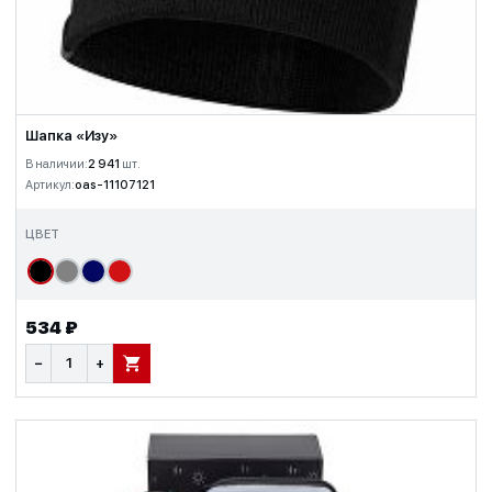
Шапка «Изу»
В наличии:
2 941
шт.
Артикул:
oas-11107121
ЦВЕТ
534 ₽
−
+
В КОРЗИНУ