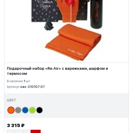
Подарочный набор «Re:Air» с варежками, шарфом и
термосом
В наличии:
1
шт.
Артикул:
oas-210107.07
ЦВЕТ
3 315 ₽