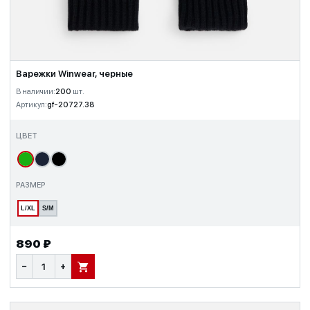
Варежки Winwear, черные
В наличии:
200
шт.
Артикул:
gf-20727.38
ЦВЕТ
РАЗМЕР
L/XL
S/M
890 ₽
−
+
В КОРЗИНУ