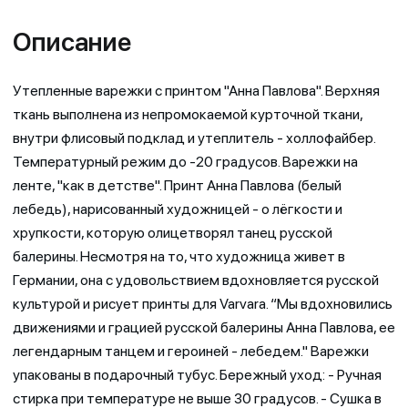
Описание
Утепленные варежки с принтом "Анна Павлова". Верхняя
ткань выполнена из непромокаемой курточной ткани,
внутри флисовый подклад и утеплитель - холлофайбер.
Температурный режим до -20 градусов. Варежки на
ленте, "как в детстве". Принт Анна Павлова (белый
лебедь), нарисованный художницей - о лёгкости и
хрупкости, которую олицетворял танец русской
балерины. Несмотря на то, что художница живет в
Германии, она с удовольствием вдохновляется русской
культурой и рисует принты для Varvara. “Мы вдохновились
движениями и грацией русской балерины Анна Павлова, ее
легендарным танцем и героиней - лебедем." Варежки
упакованы в подарочный тубус. Бережный уход: - Ручная
стирка при температуре не выше 30 градусов. - Сушка в