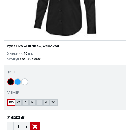
Рубашка «Citrine», женская
В наличии:
40
шт.
Артикул:
oas-3950501
ЦВЕТ
РАЗМЕР
2XS
XS
S
M
L
XL
2XL
7 422 ₽
−
+
В КОРЗИНУ