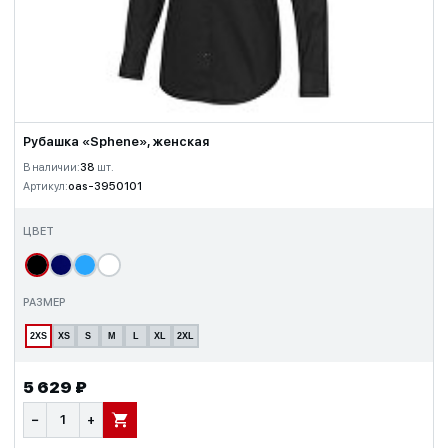
Рубашка «Sphene», женская
В наличии:
38
шт.
Артикул:
oas-3950101
ЦВЕТ
РАЗМЕР
2XS
XS
S
M
L
XL
2XL
5 629 ₽
−
+
В КОРЗИНУ