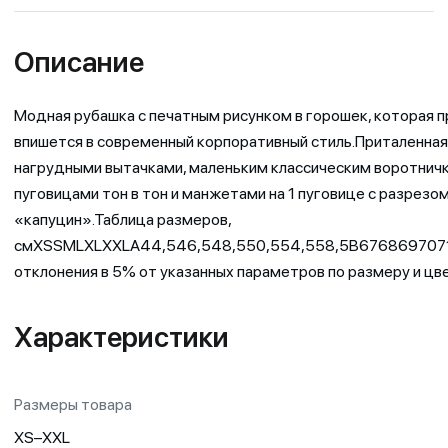
Описание
Модная рубашка с печатным рисунком в горошек, которая 
впишется в современный корпоративный стиль.Приталенная
нагрудными вытачками, маленьким классическим воротничко
пуговицами тон в тон и манжетами на 1 пуговице с разрезо
«капуцин».Таблица размеров,
смXSSMLXLXXLA44,546,548,550,554,558,5B676869707
отклонения в 5% от указанных параметров по размеру и цве
Характеристики
Размеры товара
XS–XXL