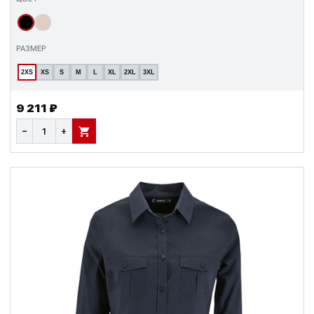
РАЗМЕР
2XS
XS
S
M
L
XL
2XL
3XL
9 211 ₽
−
+
В КОРЗИНУ