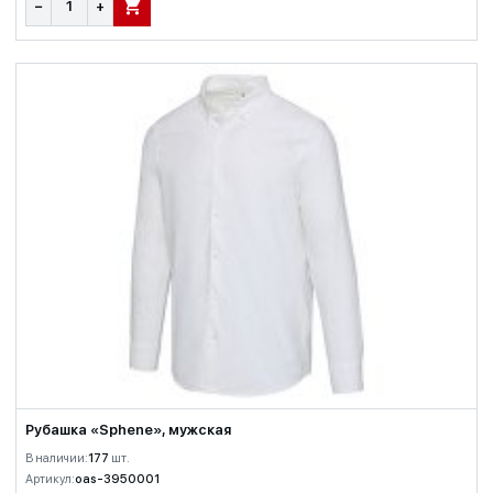
−
+
В КОРЗИНУ
Рубашка «Sphene», мужская
В наличии:
177
шт.
Артикул:
oas-3950001