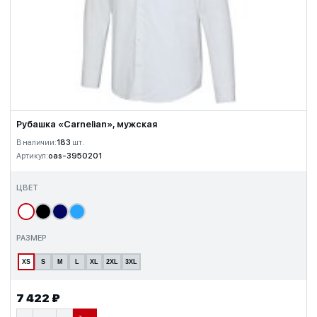
Рубашка «Carnelian», мужская
В наличии:
183
шт.
Артикул:
oas-3950201
ЦВЕТ
РАЗМЕР
XS
S
M
L
XL
2XL
3XL
7 422 ₽