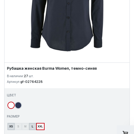
Рубашка женская Burma Women, темно-синяя
В наличии:
27
шт.
Артикул:
gf-02764228
ЦВЕТ
РАЗМЕР
XS
S
M
L
XXL