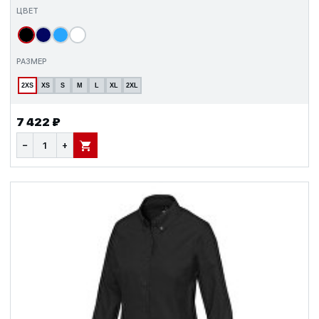
ЦВЕТ
РАЗМЕР
2XS
XS
S
M
L
XL
2XL
7 422 ₽
−
+
В КОРЗИНУ