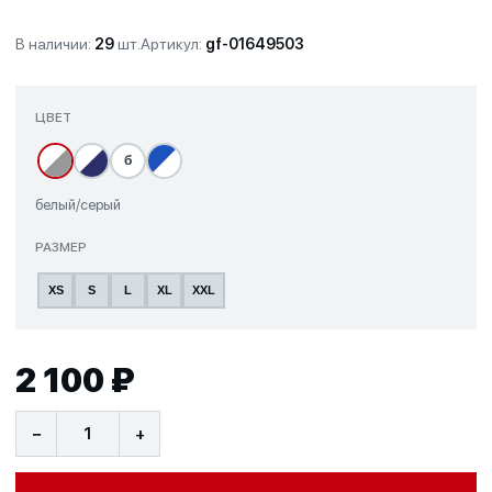
В наличии:
29
шт.
Артикул:
gf-01649503
ЦВЕТ
б
белый/серый
РАЗМЕР
XS
S
L
XL
XXL
2 100 ₽
−
+