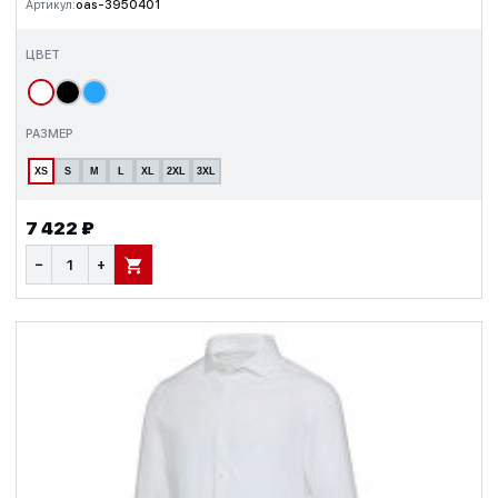
Артикул:
oas-3950401
ЦВЕТ
РАЗМЕР
XS
S
M
L
XL
2XL
3XL
7 422 ₽
−
+
В КОРЗИНУ