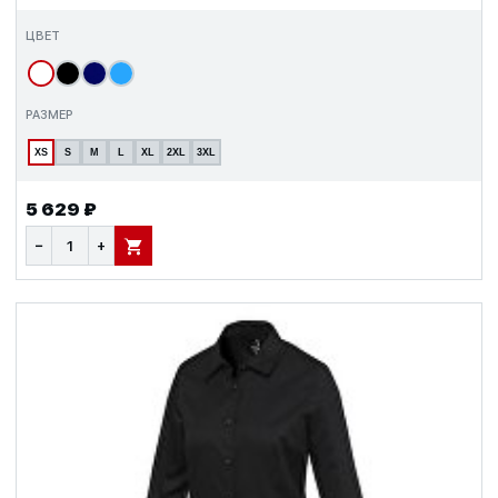
ЦВЕТ
РАЗМЕР
XS
S
M
L
XL
2XL
3XL
5 629 ₽
−
+
В КОРЗИНУ