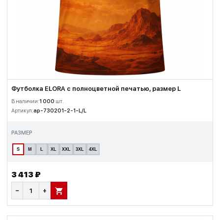
Футболка ELORA с полноцветной печатью, размер L
В наличии:
1 000
шт.
Артикул:
ap-730201-2-1-L/L
РАЗМЕР
S
M
L
XL
XXL
3XL
4XL
3 413 ₽
−
+
В КОРЗИНУ