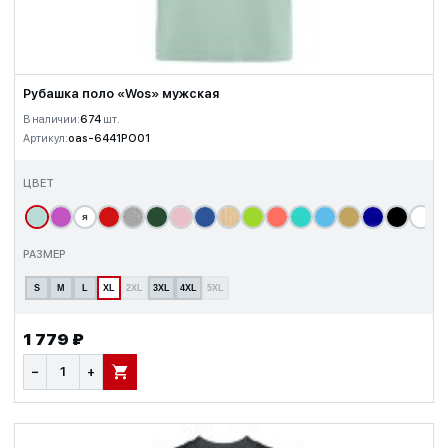
Рубашка поло «Wos» мужская
В наличии:
674
шт.
Артикул:
oas-6441PO01
ЦВЕТ
я
т
РАЗМЕР
S
M
L
XL
2XL
3XL
4XL
5XL
1 779 ₽
−
+
В КОРЗИНУ