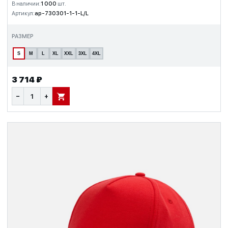
В наличии:
1 000
шт.
Артикул:
ap-730301-1-1-L/L
РАЗМЕР
S
M
L
XL
XXL
3XL
4XL
3 714 ₽
−
+
В КОРЗИНУ