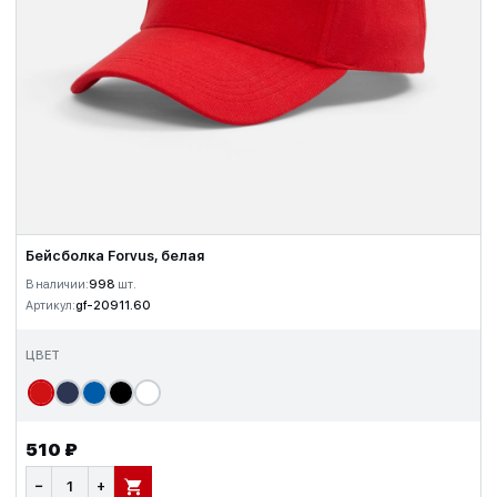
Бейсболка Forvus, белая
В наличии:
998
шт.
Артикул:
gf-20911.60
ЦВЕТ
510 ₽
−
+
В КОРЗИНУ