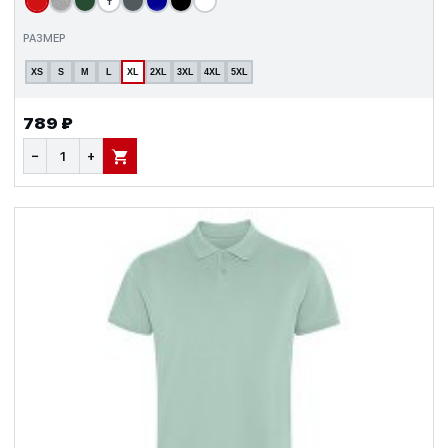
т
РАЗМЕР
XS
S
M
L
XL
2XL
3XL
4XL
5XL
789 ₽
−
+
В КОРЗИНУ