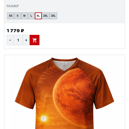
РАЗМЕР
XS
S
M
L
XL
2XL
3XL
1 779 ₽
−
+
В КОРЗИНУ