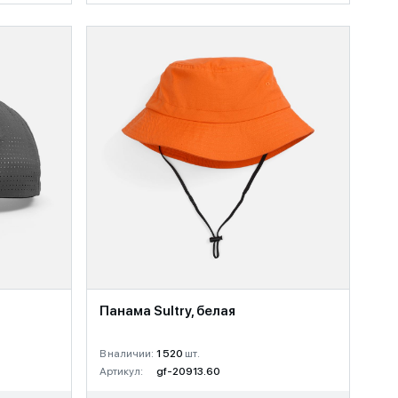
Панама Sultry, белая
В наличии:
1 520
шт.
Артикул:
gf-20913.60