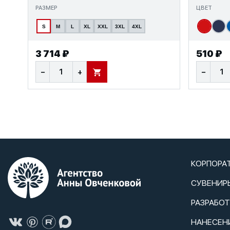
РАЗМЕР
ЦВЕТ
S
M
L
XL
XXL
3XL
4XL
3 714 ₽
510 ₽
−
+
−
В КОРЗИНУ
КОРПОРА
СУВЕНИР
РАЗРАБО
НАНЕСЕН