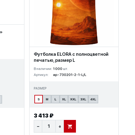
w»
Футболка ELORA с полноцветной
печатью, размер L
В наличии:
1 000
шт.
Артикул:
ap-730201-2-1-L/L
РАЗМЕР
S
M
L
XL
XXL
3XL
4XL
3 413 ₽
−
+
В КОРЗИНУ