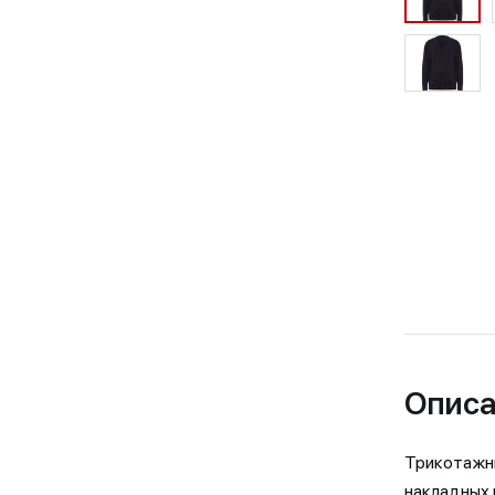
Описа
Трикотажны
накладных 