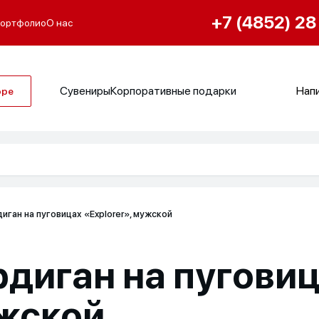
+7 (4852) 28
ортфолио
О нас
Сувениры
Корпоративные подарки
Напи
оре
иган на пуговицах «Explorer», мужской
диган на пуговица
жской