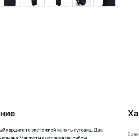
ние
Ха
й кардиган с застежкой на пять пуговиц. Два
Бре
кармана. Манжеты и низ вывязан рибом.