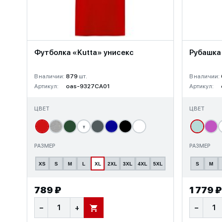
Футболка «Kutta» унисекс
Рубашка
В наличии:
879
шт.
В наличии:
Артикул:
oas-9327CA01
Артикул:
ЦВЕТ
ЦВЕТ
т
РАЗМЕР
РАЗМЕР
XS
S
M
L
XL
2XL
3XL
4XL
5XL
S
M
789 ₽
1 779 ₽
−
+
−
В КОРЗИНУ