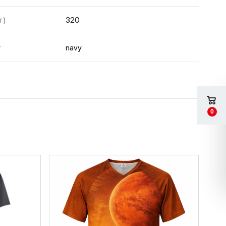
г)
320
т
navy
0