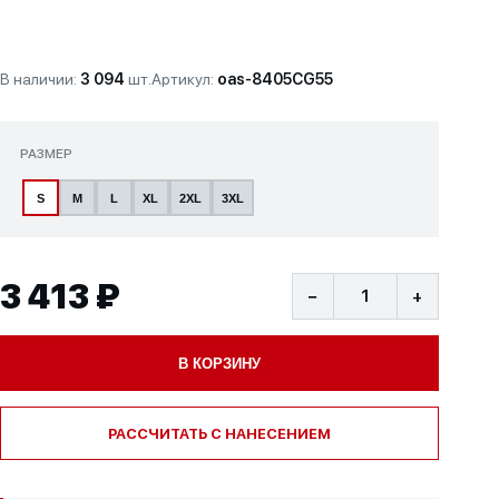
В наличии:
3 094
шт.
Артикул:
oas-8405CG55
РАЗМЕР
S
M
L
XL
2XL
3XL
3 413 ₽
−
+
В КОРЗИНУ
РАССЧИТАТЬ С НАНЕСЕНИЕМ