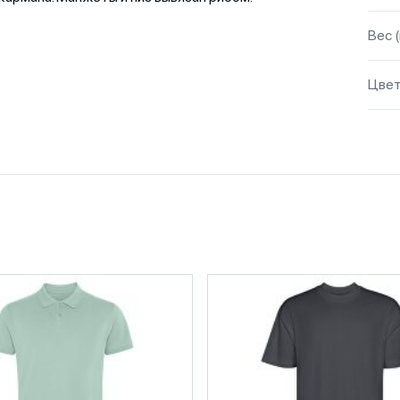
Вес (
Цве