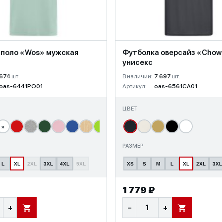
 поло «Wos» мужская
Футболка оверсайз «Cho
унисекс
674
шт.
В наличии:
7 697
шт.
oas-6441PO01
Артикул:
oas-6561CA01
ЦВЕТ
я
т
РАЗМЕР
L
XL
2XL
3XL
4XL
5XL
XS
S
M
L
XL
2XL
3XL
1 779 ₽
+
−
+
В КОРЗИНУ
В КОРЗИНУ