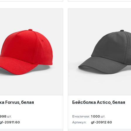
а Forvus, белая
Бейсболка Actico, белая
998
шт.
В наличии:
1 000
шт.
gf-20911.60
Артикул:
gf-20912.60