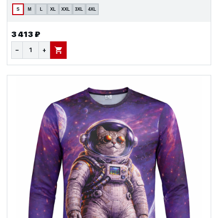
S
M
L
XL
XXL
3XL
4XL
3 413 ₽
−
+
В КОРЗИНУ