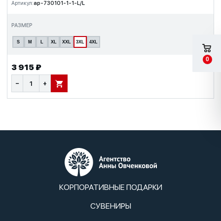
Артикул:
ap-730101-1-1-L/L
РАЗМЕР
S
M
L
XL
XXL
3XL
4XL
0
3 915 ₽
−
+
В КОРЗИНУ
КОРПОРАТИВНЫЕ ПОДАРКИ
СУВЕНИРЫ