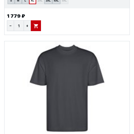
S
M
L
XL
2XL
3XL
4XL
5XL
1 779 ₽
−
+
В КОРЗИНУ