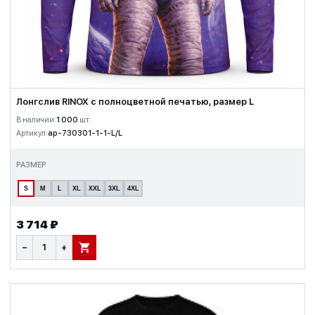
Лонгслив RINOX с полноцветной печатью, размер L
В наличии:
1 000
шт.
Артикул:
ap-730301-1-1-L/L
РАЗМЕР
S
M
L
XL
XXL
3XL
4XL
3 714 ₽
−
+
В КОРЗИНУ