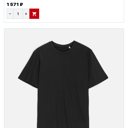
1 571 ₽
−
+
В КОРЗИНУ