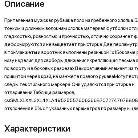
Описание
Приталенная мужская рубашка поло из гребенного хлопка. 
тонким и длинным волокнам хлопка материал футболки отл
гладкостью, ровностью и прочностью, отлично сохраняет ф
деформируются и не выцветает при стирке.Две перламутр
в тонМанжеты и воротник выполнены резинкой 1x1Боковые 
низу изделия для свободы движенияУкрепляющая тесьма 
по вороту и в боковых разрезахДекоративный элемент из т
пришитой через край, на манжете правого рукаваМогут вст
следы текстильного маркера. Они удаляются при стирке и
отпаривании.Таблица размеров,
смSMLXLXXL3XL4XLA49525557606366B7072747678808
отклонения в 5% от указанных параметров по размеру и цве
Характеристики