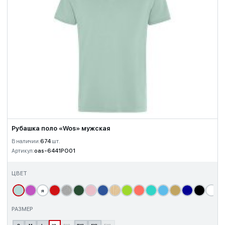
Рубашка поло «Wos» мужская
В наличии:
674
шт.
Артикул:
oas-6441PO01
ЦВЕТ
я
т
РАЗМЕР