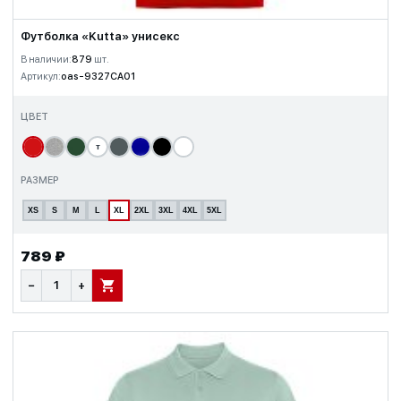
Футболка «Kutta» унисекс
В наличии:
879
шт.
Артикул:
oas-9327CA01
ЦВЕТ
т
РАЗМЕР
XS
S
M
L
XL
2XL
3XL
4XL
5XL
789 ₽
−
+
В КОРЗИНУ