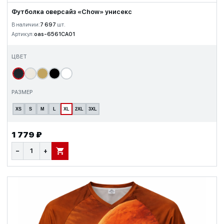
Футболка оверсайз «Chow» унисекс
В наличии:
7 697
шт.
Артикул:
oas-6561CA01
ЦВЕТ
РАЗМЕР
XS
S
M
L
XL
2XL
3XL
1 779 ₽
−
+
В КОРЗИНУ