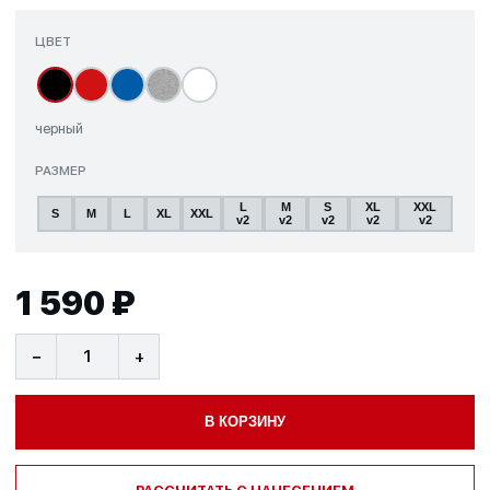
ЦВЕТ
черный
РАЗМЕР
L
M
S
XL
XXL
S
M
L
XL
XXL
v2
v2
v2
v2
v2
1 590 ₽
−
+
В КОРЗИНУ