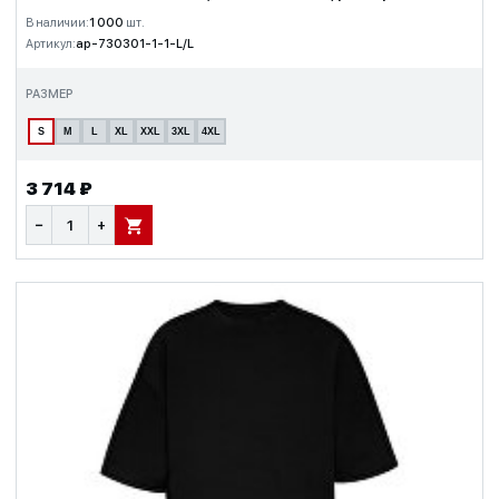
В наличии:
1 000
шт.
Артикул:
ap-730301-1-1-L/L
РАЗМЕР
S
M
L
XL
XXL
3XL
4XL
3 714 ₽
−
+
В КОРЗИНУ