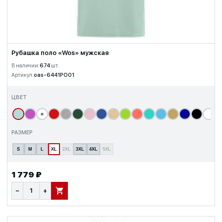
Рубашка поло «Wos» мужская
В наличии:
674
шт.
Артикул:
oas-6441PO01
ЦВЕТ
я
т
РАЗМЕР
S
M
L
XL
2XL
3XL
4XL
5XL
1 779 ₽
−
+
В КОРЗИНУ