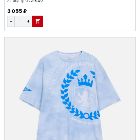
Артикул:
gf-22216.00
3 055 ₽
−
+
В КОРЗИНУ