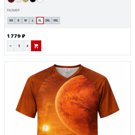
РАЗМЕР
XS
S
M
L
XL
2XL
3XL
1 779 ₽
−
+
В КОРЗИНУ