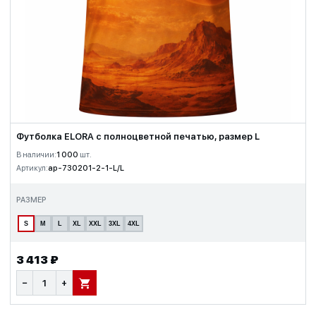
Футболка ELORA с полноцветной печатью, размер L
В наличии:
1 000
шт.
Артикул:
ap-730201-2-1-L/L
РАЗМЕР
S
M
L
XL
XXL
3XL
4XL
3 413 ₽
−
+
В КОРЗИНУ