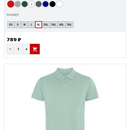
т
РАЗМЕР
XS
S
M
L
XL
2XL
3XL
4XL
5XL
789 ₽
−
+
В КОРЗИНУ