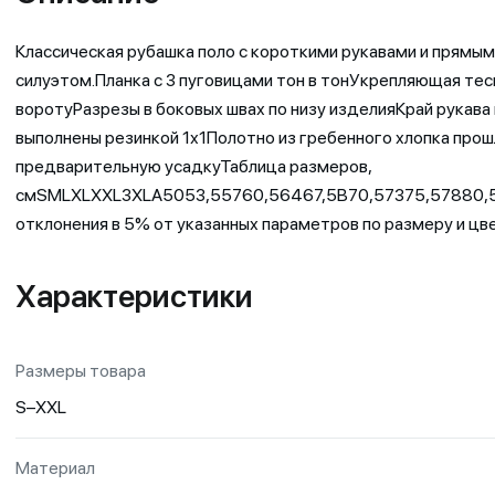
Классическая рубашка поло с короткими рукавами и прямым
силуэтом.Планка с 3 пуговицами тон в тонУкрепляющая тес
воротуРазрезы в боковых швах по низу изделияКрай рукава
выполнены резинкой 1х1Полотно из гребенного хлопка про
предварительную усадкуТаблица размеров,
смSMLXLXXL3XLA5053,55760,56467,5B70,57375,57880,
отклонения в 5% от указанных параметров по размеру и цве
Характеристики
Размеры товара
S–XXL
Материал