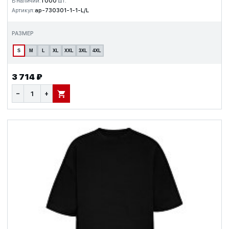
В наличии:
1 000
шт.
Артикул:
ap-730301-1-1-L/L
РАЗМЕР
S
M
L
XL
XXL
3XL
4XL
3 714 ₽
−
+
В КОРЗИНУ