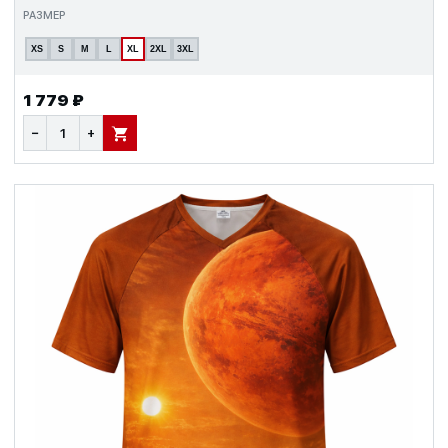
РАЗМЕР
XS
S
M
L
XL
2XL
3XL
1 779 ₽
−
+
В КОРЗИНУ