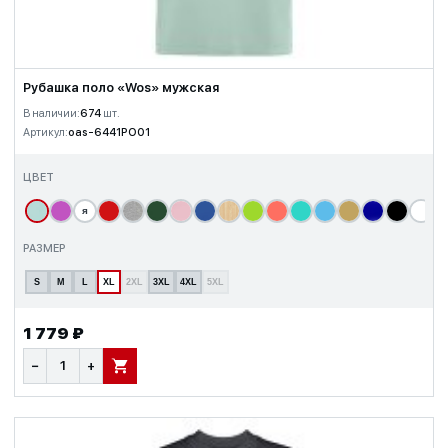
Рубашка поло «Wos» мужская
В наличии:
674
шт.
Артикул:
oas-6441PO01
ЦВЕТ
я
т
РАЗМЕР
S
M
L
XL
2XL
3XL
4XL
5XL
1 779 ₽
−
+
В КОРЗИНУ