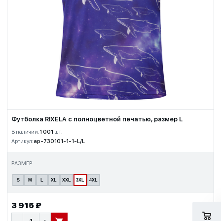
Футболка RIXELA с полноцветной печатью, размер L
В наличии:
1 001
шт.
Артикул:
ap-730101-1-1-L/L
РАЗМЕР
S
M
L
XL
XXL
3XL
4XL
3 915 ₽