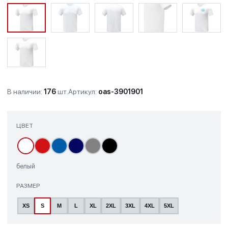
В наличии:
176
шт.
Артикул:
oas-3901901
ЦВЕТ
белый
РАЗМЕР
XS
S
M
L
XL
2XL
3XL
4XL
5XL