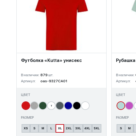
Футболка «Kutta» унисекс
Рубашка
В наличии:
879
шт.
В наличии:
Артикул:
oas-9327CA01
Артикул:
ЦВЕТ
ЦВЕТ
т
РАЗМЕР
РАЗМЕР
XS
S
M
L
XL
2XL
3XL
4XL
5XL
S
M