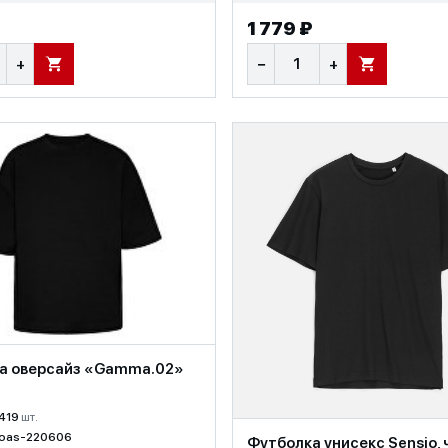
1 779 ₽
+
−
+
В КОРЗИНУ
В КОРЗИНУ
а оверсайз «Gamma.02»
419
шт.
oas-220606
Футболка унисекс Sensio, 