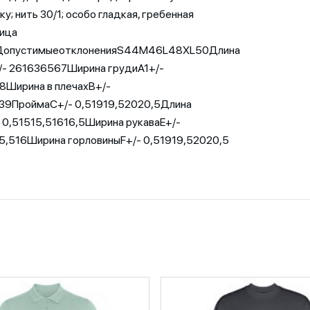
у; нить 30/1; особо гладкая, гребенная
лица
 ДопустимыеотклоненияS44M46L48XL50Длина
/- 261636567Ширина грудиA1+/-
Ширина в плечахB+/-
39ПроймаC+/- 0,51919,52020,5Длина
 0,51515,51616,5Ширина рукаваE+/-
5,516Ширина горловиныF+/- 0,51919,52020,5