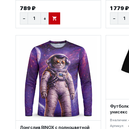
789 ₽
1 779 ₽
−
+
−
В КОРЗИНУ
Футболк
унисекс
В наличии:
Артикул:
Лонгслив RINOX с полноцветной