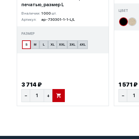
печатью, размер L
ЦВЕТ
В наличии:
1 000
шт.
Артикул:
ap-730301-1-1-L/L
РАЗМЕР
S
M
L
XL
XXL
3XL
4XL
3 714 ₽
1 571 ₽
−
+
−
В КОРЗИНУ