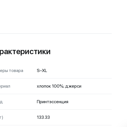
рактеристики
еры товара
S–XL
риал
хлопок 100%; джерси
нд
Принтэссенция
г)
133.33