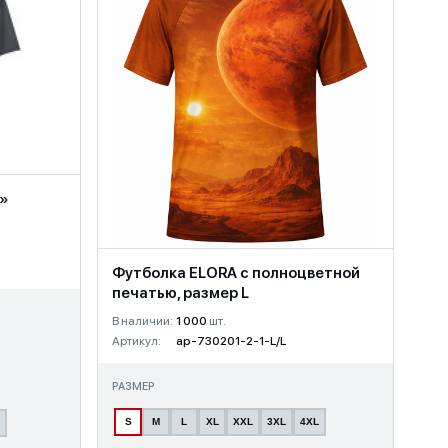
w»
Футболка ELORA с полноцветной
печатью, размер L
В наличии:
1 000
шт.
Артикул:
ap-730201-2-1-L/L
РАЗМЕР
S
M
L
XL
XXL
3XL
4XL