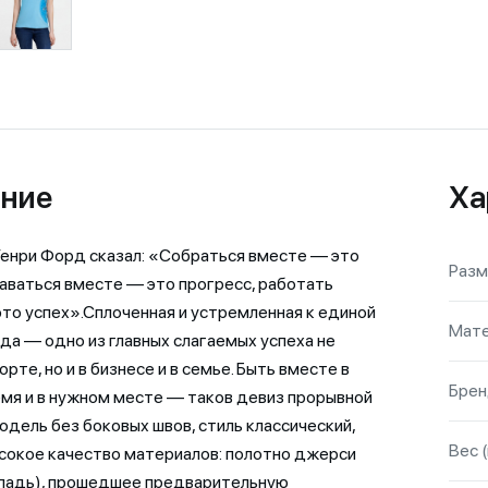
ние
Ха
енри Форд сказал: «Собраться вместе — это
Разм
таваться вместе — это прогресс, работать
то успех».Сплоченная и устремленная к единой
Мате
да — одно из главных слагаемых успеха не
орте, но и в бизнесе и в семье. Быть вместе в
Бре
мя и в нужном месте — таков девиз прорывной
дель без боковых швов, стиль классический,
Вес (
сокое качество материалов: полотно джерси
гладь), прошедшее предварительную