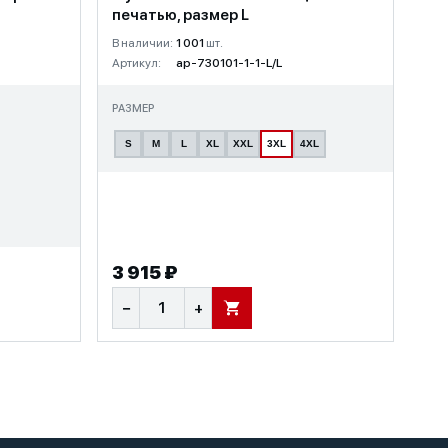
печатью, размер L
В наличии:
1 001
шт.
Артикул:
ap-730101-1-1-L/L
РАЗМЕР
S
M
L
XL
XXL
3XL
4XL
3 915 ₽
−
+
В КОРЗИНУ