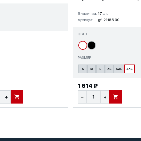
В наличии:
17
шт.
Артикул:
gf-21185.30
ЦВЕТ
РАЗМЕР
S
M
L
XL
XXL
3XL
1 614 ₽
+
−
+
В КОРЗИНУ
В КОРЗИНУ