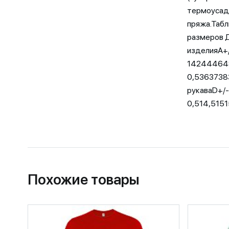
термоусадк
пряжа.Таб
размеров
изделияA+
142444648
0,5363738
рукаваD+/-
0,514,5151
Похожие товары