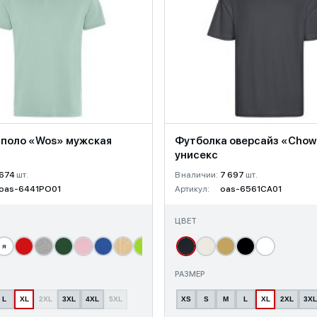
 поло «Wos» мужская
Футболка оверсайз «Cho
унисекс
674
шт.
В наличии:
7 697
шт.
oas-6441PO01
Артикул:
oas-6561CA01
ЦВЕТ
я
т
РАЗМЕР
L
XL
2XL
3XL
4XL
5XL
XS
S
M
L
XL
2XL
3XL