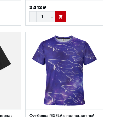
3 413 ₽
−
+
В КОРЗИНУ
черная
Футболка RIXELA с полноцветной