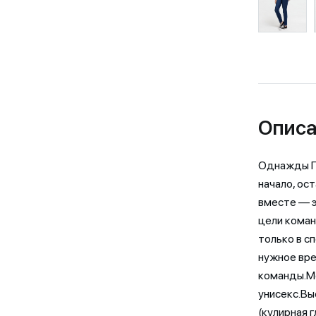
Описа
Однажды Г
начало, ос
вместе — э
цели коман
только в сп
нужное вре
команды.Мо
унисекс.Вы
(кулирная 