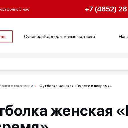
+7 (4852) 28
ортфолио
О нас
Сувениры
Корпоративные подарки
Напи
оре
болки с логотипом
Футболка женская «Вместе и вовремя»
тболка женская «
время»