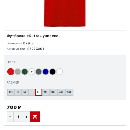
Футболка «Kutta» унисекс
В наличии:
879
шт.
Артикул:
oas-9327CA01
ЦВЕТ
т
РАЗМЕР
XS
S
M
L
XL
2XL
3XL
4XL
5XL
789 ₽
−
+
В КОРЗИНУ