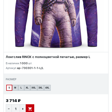
Лонгслив RINOX с полноцветной печатью, размер L
В наличии:
1 000
шт.
Артикул:
ap-730301-1-1-L/L
РАЗМЕР
S
M
L
XL
XXL
3XL
4XL
3 714 ₽
−
+
В КОРЗИНУ