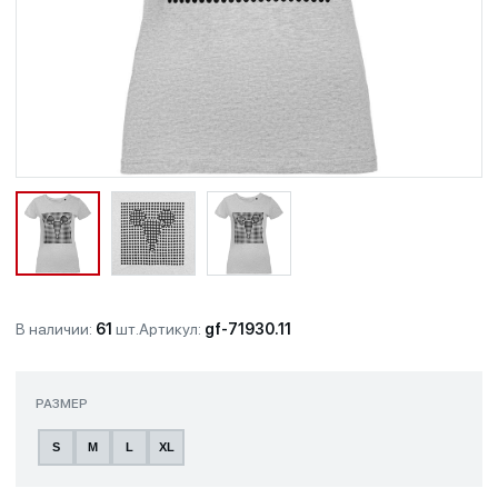
В наличии:
61
шт.
Артикул:
gf-71930.11
РАЗМЕР
S
M
L
XL