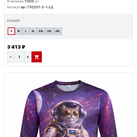
В наличии:
1 000
шт.
Артикул:
ap-730201-2-1-L/L
РАЗМЕР
S
M
L
XL
XXL
3XL
4XL
3 413 ₽
−
+
В КОРЗИНУ