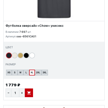
Футболка оверсайз «Chow» унисекс
В наличии:
7 697
шт.
Артикул:
oas-6561CA01
ЦВЕТ
РАЗМЕР
XS
S
M
L
XL
2XL
3XL
1 779 ₽
−
+
В КОРЗИНУ