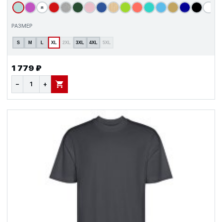
я
т
РАЗМЕР
S
M
L
XL
2XL
3XL
4XL
5XL
1 779 ₽
−
+
В КОРЗИНУ