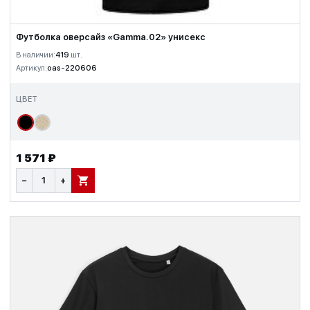
Футболка оверсайз «Gamma.02» унисекс
В наличии:
419
шт.
Артикул:
oas-220606
ЦВЕТ
1 571 ₽
−
+
В КОРЗИНУ