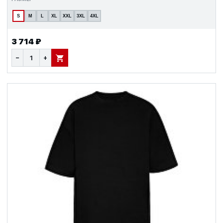
S
M
L
XL
XXL
3XL
4XL
3 714 ₽
−
+
В КОРЗИНУ