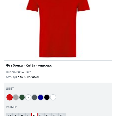
Футболка «Kutta» унисекс
В наличии:
879
шт.
Артикул:
oas-9327CA01
ЦВЕТ
т
РАЗМЕР
XS
S
M
L
XL
2XL
3XL
4XL
5XL