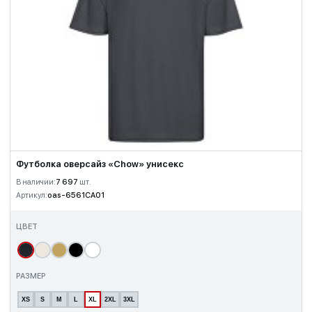
Футболка оверсайз «Chow» унисекс
В наличии:
7 697
шт.
Артикул:
oas-6561CA01
ЦВЕТ
РАЗМЕР
XS
S
M
L
XL
2XL
3XL