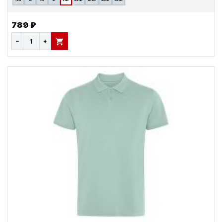
789 ₽
−
+
В КОРЗИНУ