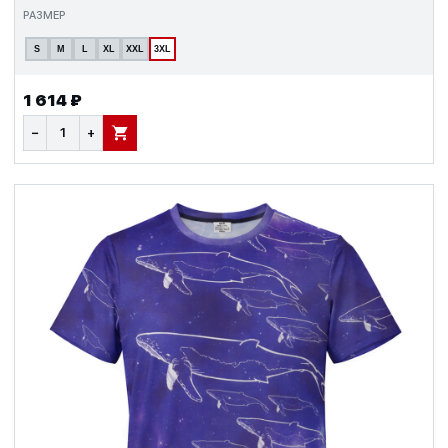
РАЗМЕР
S
M
L
XL
XXL
3XL
1 614 ₽
−
+
В КОРЗИНУ