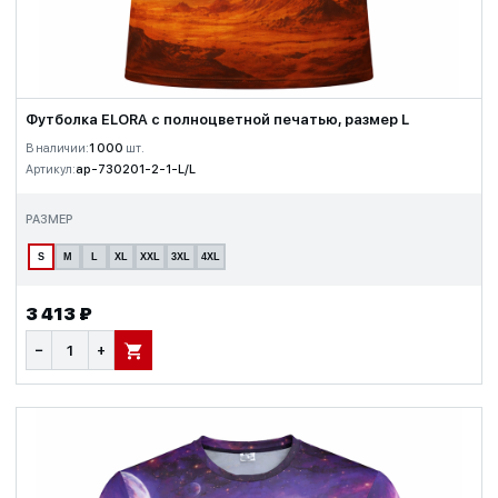
Футболка ELORA с полноцветной печатью, размер L
В наличии:
1 000
шт.
Артикул:
ap-730201-2-1-L/L
РАЗМЕР
S
M
L
XL
XXL
3XL
4XL
3 413 ₽
−
+
В КОРЗИНУ