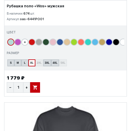
Рубашка поло «Wos» мужская
В наличии:
674
шт.
Артикул:
oas-6441PO01
ЦВЕТ
я
т
РАЗМЕР
S
M
L
XL
2XL
3XL
4XL
5XL
1 779 ₽
−
+
В КОРЗИНУ