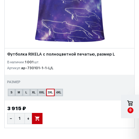
Футболка RIXELA с полноцветной печатью, размер L
В наличии:
1 001
шт.
Артикул:
ap-730101-1-1-L/L
РАЗМЕР
S
M
L
XL
XXL
3XL
4XL
3 915 ₽
0
−
+
В КОРЗИНУ