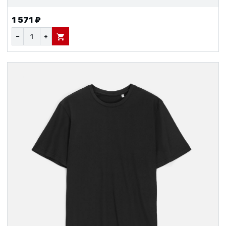
1 571 ₽
−
+
В КОРЗИНУ