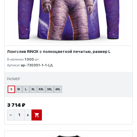
Лонгслив RINOX с полноцветной печатью, размер L
В наличии:
1 000
шт.
Артикул:
ap-730301-1-1-L/L
РАЗМЕР
S
M
L
XL
XXL
3XL
4XL
3 714 ₽
−
+
В КОРЗИНУ