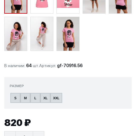
В наличии:
64
шт.
Артикул:
gf-70916.56
РАЗМЕР
S
M
L
XL
XXL
820 ₽