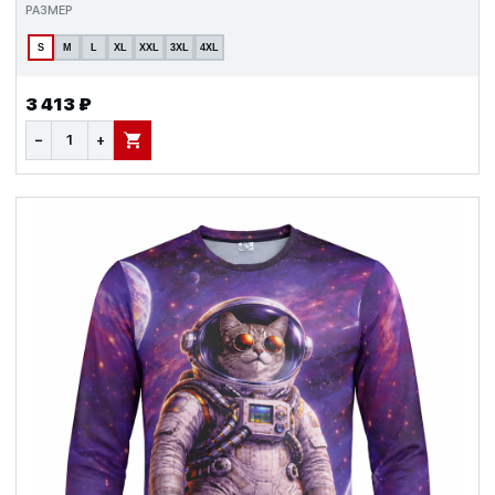
РАЗМЕР
S
M
L
XL
XXL
3XL
4XL
3 413 ₽
−
+
В КОРЗИНУ