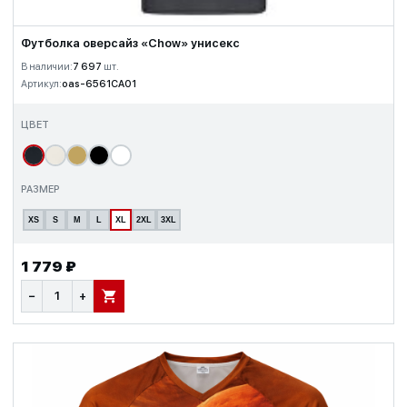
Футболка оверсайз «Chow» унисекс
В наличии:
7 697
шт.
Артикул:
oas-6561CA01
ЦВЕТ
РАЗМЕР
XS
S
M
L
XL
2XL
3XL
1 779 ₽
−
+
В КОРЗИНУ