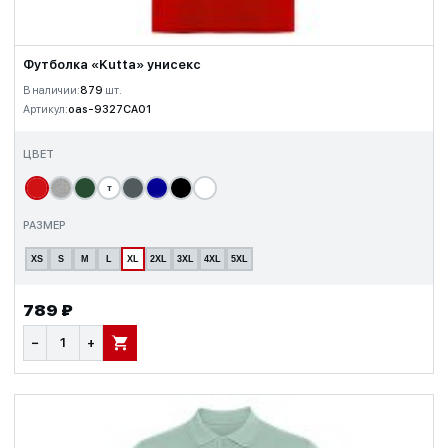
Футболка «Kutta» унисекс
В наличии:
879
шт.
Артикул:
oas-9327CA01
ЦВЕТ
т
РАЗМЕР
XS
S
M
L
XL
2XL
3XL
4XL
5XL
789 ₽
−
+
В КОРЗИНУ