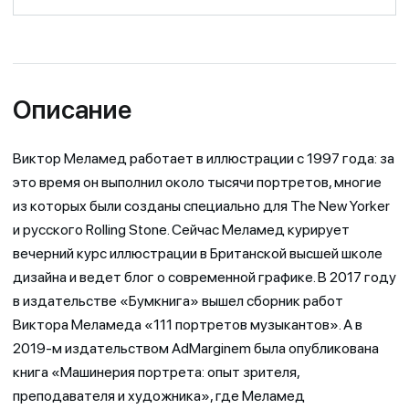
Описание
Виктор Меламед работает в иллюстрации с 1997 года: за
это время он выполнил около тысячи портретов, многие
из которых были созданы специально для The New Yorker
и русского Rolling Stone. Сейчас Меламед курирует
вечерний курс иллюстрации в Британской высшей школе
дизайна и ведет блог о современной графике. В 2017 году
в издательстве «Бумкнига» вышел сборник работ
Виктора Меламеда «111 портретов музыкантов». А в
2019-м издательством AdMarginem была опубликована
книга «Машинерия портрета: опыт зрителя,
преподавателя и художника», где Меламед