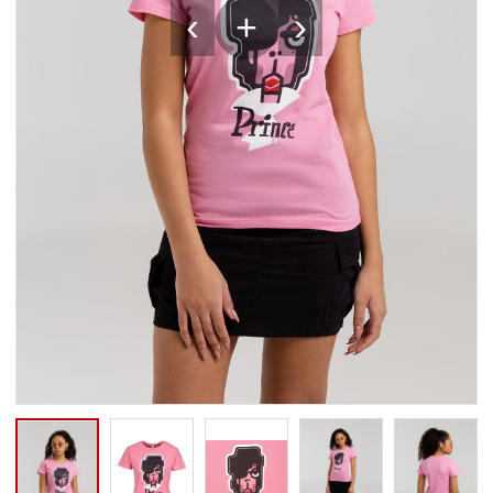
‹
›
+