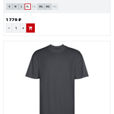
S
M
L
XL
2XL
3XL
4XL
5XL
1 779 ₽
−
+
В КОРЗИНУ