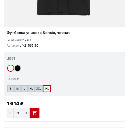
Футболка унисекс Sensio, черная
В наличии:
17
шт.
Артикул:
gf-21185.30
ЦВЕТ
РАЗМЕР
S
M
L
XL
XXL
3XL
1 614 ₽
−
+
В КОРЗИНУ