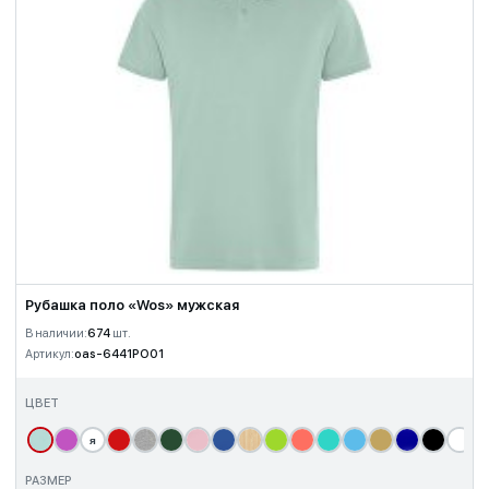
Рубашка поло «Wos» мужская
В наличии:
674
шт.
Артикул:
oas-6441PO01
ЦВЕТ
я
т
РАЗМЕР