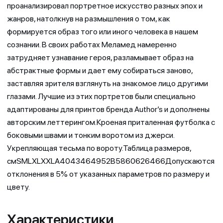
проанализировал портретное искусство разных эпох и
жанров, натолкнув на размышления о том, как
формируется образ того или иного человека в нашем
сознании. В своих работах Меламед намеренно
затрудняет узнавание героя, разламывает образ на
абстрактные формы и дает ему собираться заново,
заставляя зрителя взглянуть на знакомое лицо другими
глазами. Лучшие из этих портретов были специально
адаптированы для принтов бренда Author’s и дополнены
авторским леттерингом.Кроеная приталенная футболка с
боковыми швами и тонким воротом из джерси.
Укрепляющая тесьма по вороту.Таблица размеров,
смSMLXLXXLA4043464952B5860626466Допускаются
отклонения в 5% от указанных параметров по размеру и
цвету.
Характеристики