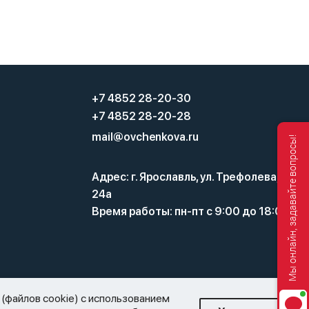
+7 4852 28-20-30
+7 4852 28-20-28
mail@ovchenkova.ru
Мы онлайн, задавайте вопросы!
Адрес: г. Ярославль, ул. Трефолева,
24а
Время работы: пн-пт с 9:00 до 18:00
а и оборота этилового спирта, алкогольной и
(файлов cookie) с использованием
нную торговлю алкоголем. Все материалы, размещенные на этом