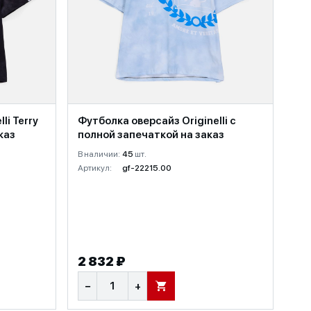
li Terry
Футболка оверсайз Originelli с
каз
полной запечаткой на заказ
В наличии:
45
шт.
Артикул:
gf-22215.00
2 832 ₽
−
+
В КОРЗИНУ