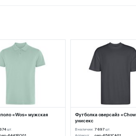
 поло «Wos» мужская
Футболка оверсайз «Cho
унисекс
674
шт.
В наличии:
7 697
шт.
oas-6441PO01
Артикул:
oas-6561CA01