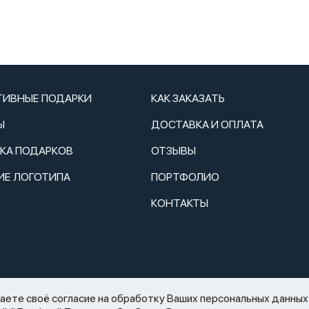
ТИВНЫЕ ПОДАРКИ
КАК ЗАКАЗАТЬ
Ы
ДОСТАВКА И ОПЛАТА
ТКА ПОДАРКОВ
ОТЗЫВЫ
ИЕ ЛОГОТИПА
ПОРТФОЛИО
КОНТАКТЫ
2.11.1995 N 171-ФЗ «О государственном регулировании производств
те своё согласие на обработку Ваших персональных данных 
аспития) алкогольной продукции»: мы не осуществляем дистанцио