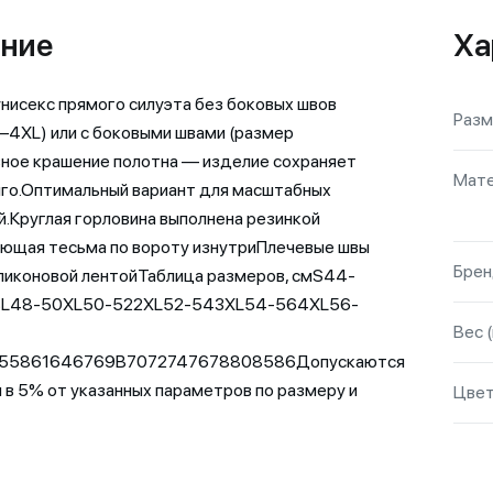
ние
Ха
нисекс прямого силуэта без боковых швов
Разм
–4XL) или с боковыми швами (размер
вное крашение полотна — изделие сохраняет
Мате
го.Оптимальный вариант для масштабных
.Круглая горловина выполнена резинкой
ющая тесьма по вороту изнутриПлечевые швы
Бре
ликоновой лентойТаблица размеров, смS44-
L48-50XL50-522XL52-543XL54-564XL56-
Вес (
55861646769B7072747678808586Допускаются
 в 5% от указанных параметров по размеру и
Цве