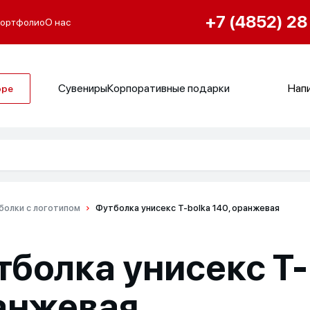
+7 (4852) 28
ортфолио
О нас
Сувениры
Корпоративные подарки
Напи
оре
болки с логотипом
Футболка унисекс T-bolka 140, оранжевая
болка унисекс T-
анжевая