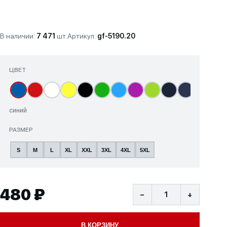
В наличии:
7 471
шт.
Артикул:
gf-5190.20
ЦВЕТ
синий
РАЗМЕР
S
M
L
XL
XXL
3XL
4XL
5XL
480 ₽
−
+
В КОРЗИНУ