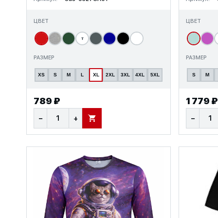
ЦВЕТ
ЦВЕТ
т
РАЗМЕР
РАЗМЕР
XS
S
M
L
XL
2XL
3XL
4XL
5XL
S
M
789 ₽
1 779 ₽
−
+
−
В КОРЗИНУ