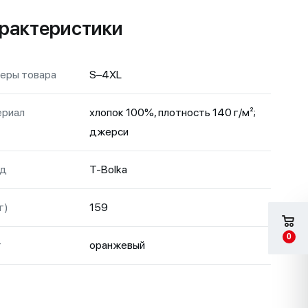
рактеристики
еры товара
S–4XL
риал
хлопок 100%, плотность 140 г/м²;
джерси
нд
T-Bolka
г)
159
0
т
оранжевый