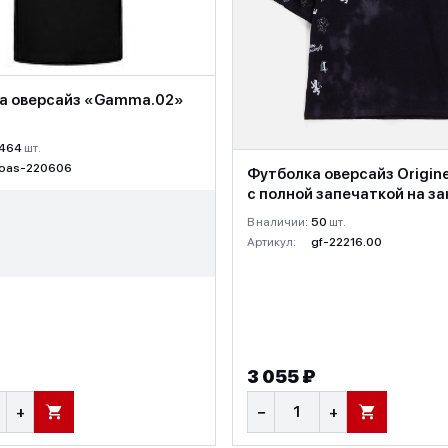
а оверсайз «Gamma.02»
464
шт.
oas-220606
Футболка оверсайз Originel
с полной запечаткой на за
В наличии:
50
шт.
Артикул:
gf-22216.00
3 055 ₽
+
−
+
В КОРЗИНУ
В КОРЗИНУ