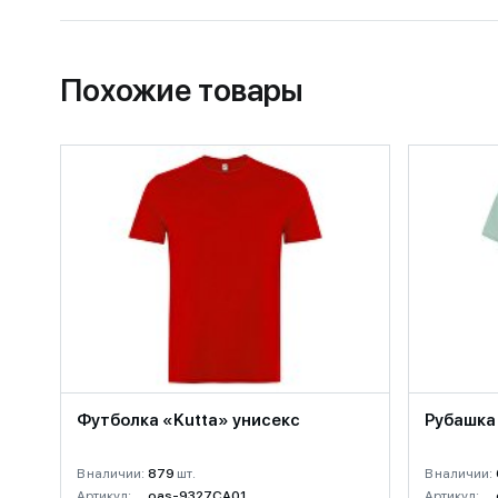
Похожие товары
Футболка «Kutta» унисекс
Рубашка
В наличии:
879
шт.
В наличии:
Артикул:
oas-9327CA01
Артикул: