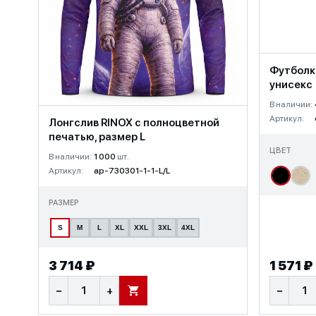
Футболк
унисекс
В наличии:
Артикул:
Лонгслив RINOX с полноцветной
печатью, размер L
ЦВЕТ
В наличии:
1 000
шт.
Артикул:
ap-730301-1-1-L/L
РАЗМЕР
S
M
L
XL
XXL
3XL
4XL
3 714 ₽
1 571 ₽
−
+
−
В КОРЗИНУ