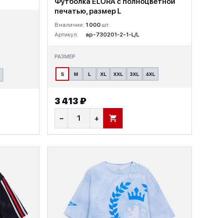
Футболка ELORA с полноцветной
печатью, размер L
В наличии:
1 000
шт.
Артикул:
ap-730201-2-1-L/L
РАЗМЕР
S
M
L
XL
XXL
3XL
4XL
3 413 ₽
−
+
В КОРЗИНУ