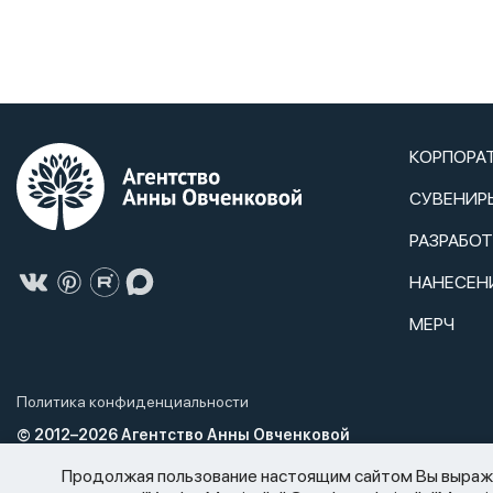
КОРПОРА
СУВЕНИР
РАЗРАБО
НАНЕСЕН
МЕРЧ
Политика конфиденциальности
© 2012–2026 Агентство Анны Овченковой
Агентство Анны Овченковой не нарушает Федеральный закон от 2
Продолжая пользование настоящим сайтом Вы выражае
спиртосодержащей продукции и об ограничении потребления (р