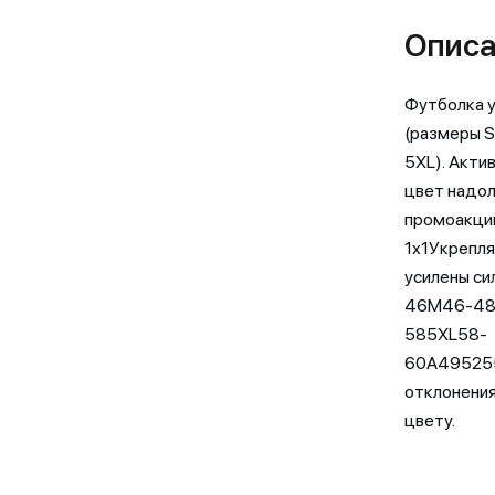
Описа
Футболка у
(размеры S
5XL). Акти
цвет надол
промоакций
1х1Укрепля
усилены си
46M46-48
585XL58-
60A49525
отклонения
цвету.