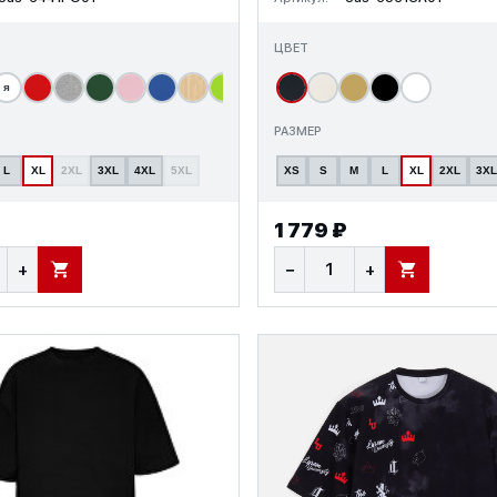
ЦВЕТ
я
т
РАЗМЕР
L
XL
2XL
3XL
4XL
5XL
XS
S
M
L
XL
2XL
3XL
1 779 ₽
+
−
+
В КОРЗИНУ
В КОРЗИНУ