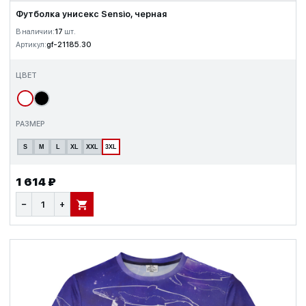
Футболка унисекс Sensio, черная
В наличии:
17
шт.
Артикул:
gf-21185.30
ЦВЕТ
РАЗМЕР
S
M
L
XL
XXL
3XL
1 614 ₽
−
+
В КОРЗИНУ