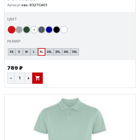
Артикул:
oas-9327CA01
ЦВЕТ
т
РАЗМЕР
XS
S
M
L
XL
2XL
3XL
4XL
5XL
789 ₽
−
+
В КОРЗИНУ