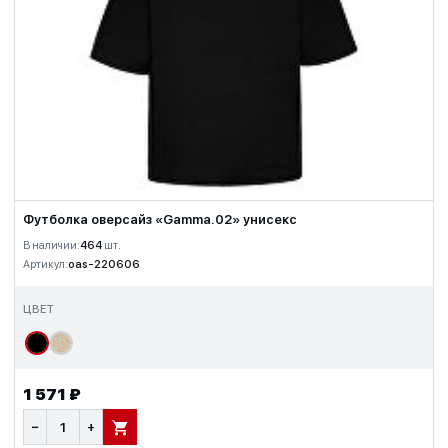
Футболка оверсайз «Gamma.02» унисекс
В наличии:
464
шт.
Артикул:
oas-220606
ЦВЕТ
1 571 ₽
−
+
В КОРЗИНУ