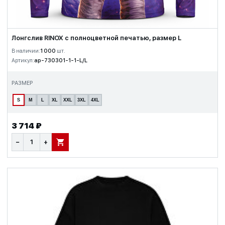
Лонгслив RINOX с полноцветной печатью, размер L
В наличии:
1 000
шт.
Артикул:
ap-730301-1-1-L/L
РАЗМЕР
S
M
L
XL
XXL
3XL
4XL
3 714 ₽
−
+
В КОРЗИНУ