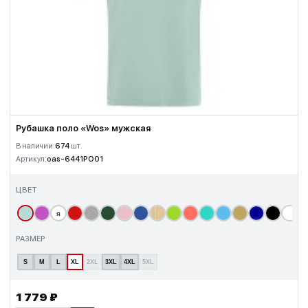
Рубашка поло «Wos» мужская
В наличии:
674
шт.
Артикул:
oas-6441PO01
ЦВЕТ
я
т
РАЗМЕР
S
M
L
XL
2XL
3XL
4XL
5XL
1 779 ₽