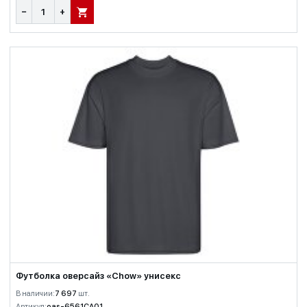
−
+
В КОРЗИНУ
Футболка оверсайз «Chow» унисекс
В наличии:
7 697
шт.
Артикул:
oas-6561CA01