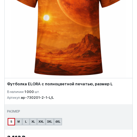
Футболка ELORA с полноцветной печатью, размер L
В наличии:
1 000
шт.
Артикул:
ap-730201-2-1-L/L
РАЗМЕР
S
M
L
XL
XXL
3XL
4XL