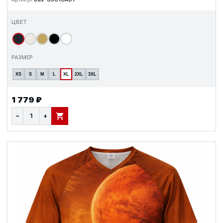
ЦВЕТ
РАЗМЕР
XS
S
M
L
XL
2XL
3XL
1 779 ₽
−
+
В КОРЗИНУ