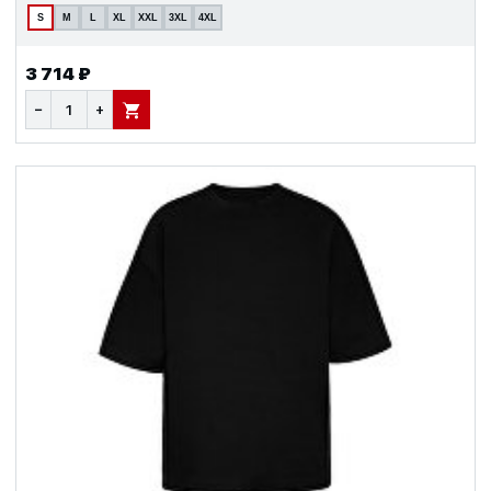
S
M
L
XL
XXL
3XL
4XL
3 714 ₽
−
+
В КОРЗИНУ