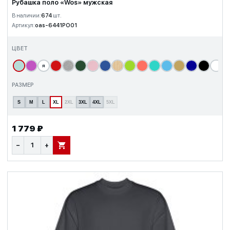
Рубашка поло «Wos» мужская
В наличии:
674
шт.
Артикул:
oas-6441PO01
ЦВЕТ
я
т
РАЗМЕР
S
M
L
XL
2XL
3XL
4XL
5XL
1 779 ₽
−
+
В КОРЗИНУ