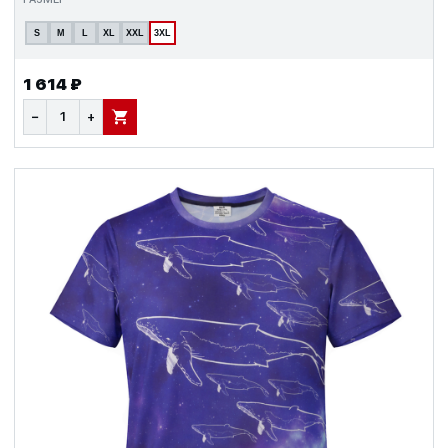
S
M
L
XL
XXL
3XL
1 614 ₽
−
+
В КОРЗИНУ