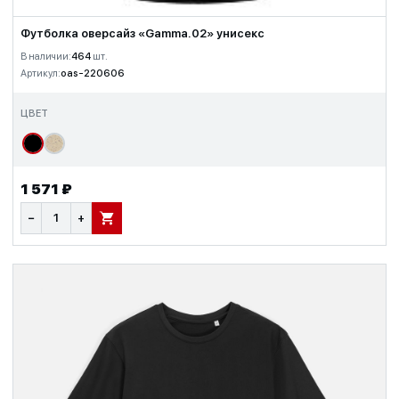
Футболка оверсайз «Gamma.02» унисекс
В наличии:
464
шт.
Артикул:
oas-220606
ЦВЕТ
1 571 ₽
−
+
В КОРЗИНУ