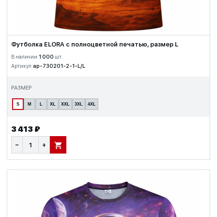
Футболка ELORA с полноцветной печатью, размер L
В наличии:
1 000
шт.
Артикул:
ap-730201-2-1-L/L
РАЗМЕР
S
M
L
XL
XXL
3XL
4XL
3 413 ₽
−
+
В КОРЗИНУ