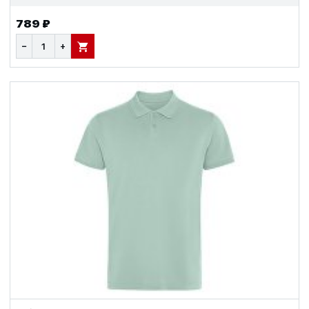
789 ₽
−
+
В КОРЗИНУ