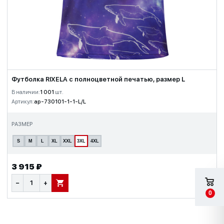
Футболка RIXELA с полноцветной печатью, размер L
В наличии:
1 001
шт.
Артикул:
ap-730101-1-1-L/L
РАЗМЕР
S
M
L
XL
XXL
3XL
4XL
3 915 ₽
−
+
В КОРЗИНУ
0