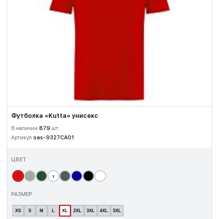
Футболка «Kutta» унисекс
В наличии:
879
шт.
Артикул:
oas-9327CA01
ЦВЕТ
т
РАЗМЕР
XS
S
M
L
XL
2XL
3XL
4XL
5XL