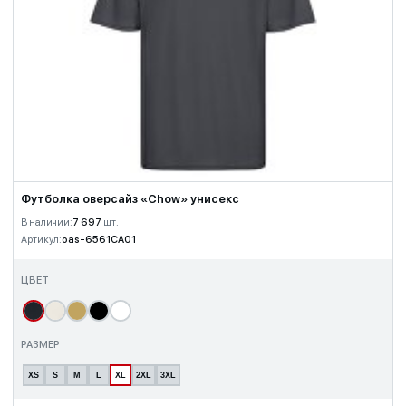
Футболка оверсайз «Chow» унисекс
В наличии:
7 697
шт.
Артикул:
oas-6561CA01
ЦВЕТ
РАЗМЕР
XS
S
M
L
XL
2XL
3XL