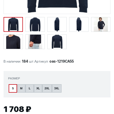
В наличии:
184
шт.
Артикул:
oas-1219CA55
РАЗМЕР
S
M
L
XL
2XL
3XL
1 708 ₽