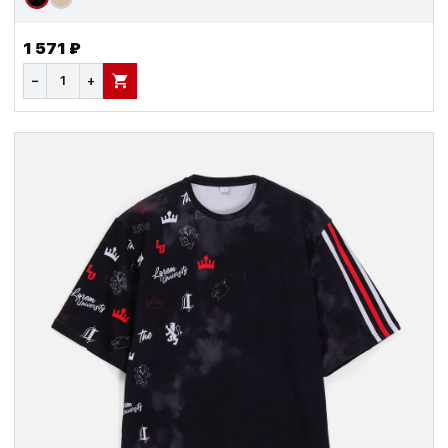
1 571 ₽
−
+
В КОРЗИНУ