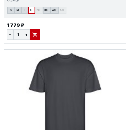
РАЗМЕР
S
M
L
XL
2XL
3XL
4XL
5XL
1 779 ₽
−
+
В КОРЗИНУ