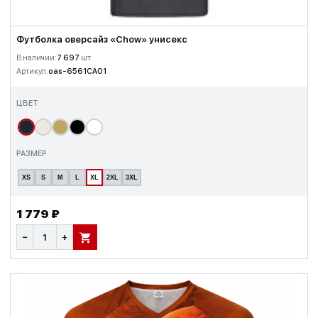
Футболка оверсайз «Chow» унисекс
В наличии:
7 697
шт.
Артикул:
oas-6561CA01
ЦВЕТ
РАЗМЕР
XS
S
M
L
XL
2XL
3XL
1 779 ₽
−
+
В КОРЗИНУ