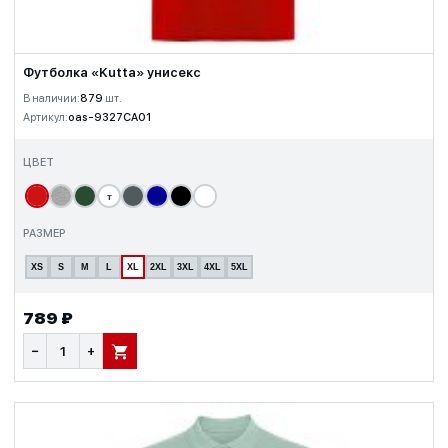
Футболка «Kutta» унисекс
В наличии:
879
шт.
Артикул:
oas-9327CA01
ЦВЕТ
т
РАЗМЕР
XS
S
M
L
XL
2XL
3XL
4XL
5XL
789 ₽
−
+
В КОРЗИНУ