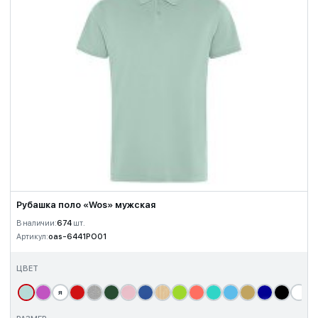
Рубашка поло «Wos» мужская
В наличии:
674
шт.
Артикул:
oas-6441PO01
ЦВЕТ
я
т