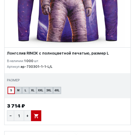
Лонгслив RINOX с полноцветной печатью, размер L
В наличии:
1 000
шт.
Артикул:
ap-730301-1-1-L/L
РАЗМЕР
S
M
L
XL
XXL
3XL
4XL
3 714 ₽
−
+
В КОРЗИНУ