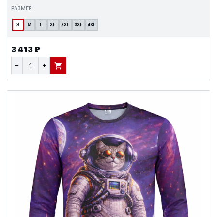
РАЗМЕР
S
M
L
XL
XXL
3XL
4XL
3 413 ₽
−
+
В КОРЗИНУ