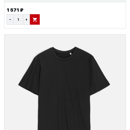
1 571 ₽
−
+
В КОРЗИНУ