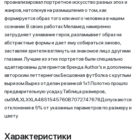
проанализировал портретное искусство разных эпох и
жанров, натолкнув на размышления о том, как
формируется образ того или иного человека в нашем
сознании. В своих работах Меламед намеренно
затрудняет узнавание героя, разламывает образ на
абстрактные формы и дает ему собираться заново,
заставляя зрителя взглянуть на знакомое лицо другими
глазами. Лучшие из этих портретов были специально
адаптированы для принтов бренда Author’s и дополнены
авторским леттерингом.Бесшовная футболка с круглым
вырезом.Вырез отделан резинкой 1х1.Полотно прошло
предварительную усадку.Таблица размеров,
смSMLXLXXLA4851545760B7072747678Допускаются
отклонения в 5% от указанных параметров по размеру и
цвету.
Характеристики