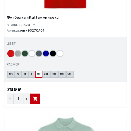
Футболка «Kutta» унисекс
В наличии:
879
шт.
Артикул:
oas-9327CA01
ЦВЕТ
т
РАЗМЕР
XS
S
M
L
XL
2XL
3XL
4XL
5XL
789 ₽
−
+
В КОРЗИНУ