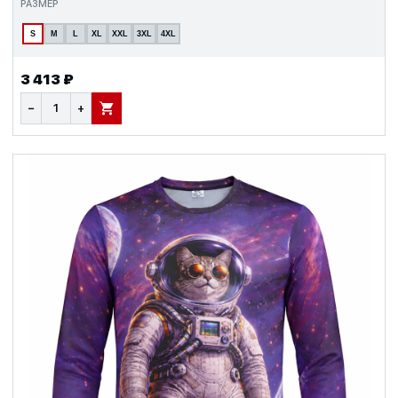
РАЗМЕР
S
M
L
XL
XXL
3XL
4XL
3 413 ₽
−
+
В КОРЗИНУ