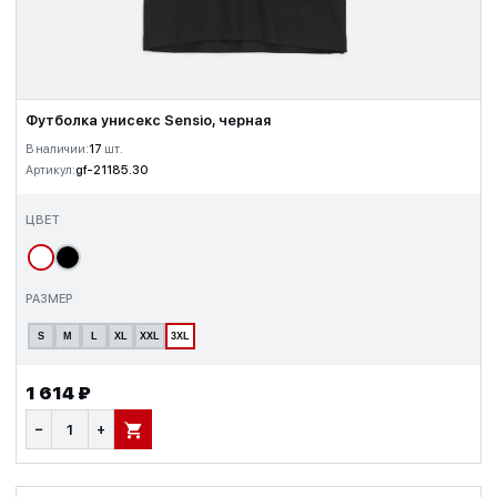
Футболка унисекс Sensio, черная
В наличии:
17
шт.
Артикул:
gf-21185.30
ЦВЕТ
РАЗМЕР
S
M
L
XL
XXL
3XL
1 614 ₽
−
+
В КОРЗИНУ