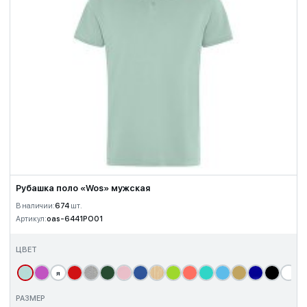
Рубашка поло «Wos» мужская
В наличии:
674
шт.
Артикул:
oas-6441PO01
ЦВЕТ
я
т
РАЗМЕР