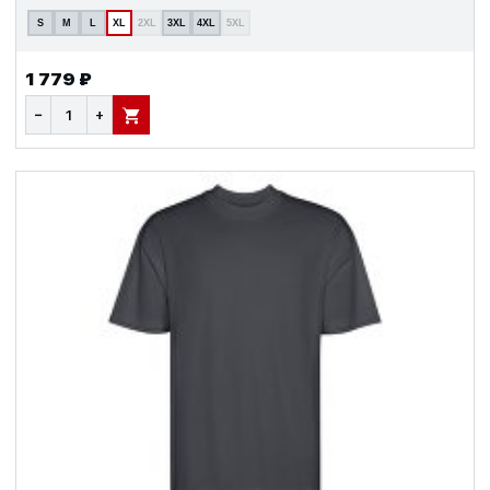
S
M
L
XL
2XL
3XL
4XL
5XL
1 779 ₽
−
+
В КОРЗИНУ