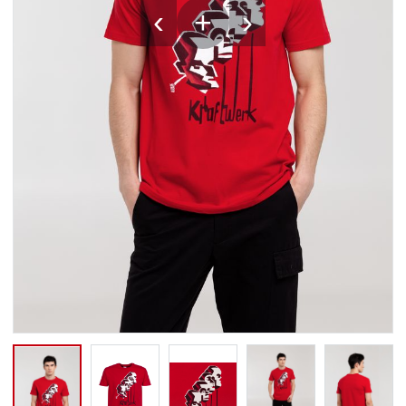
‹
›
+