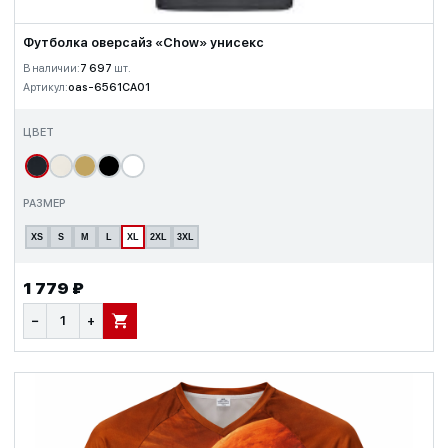
Футболка оверсайз «Chow» унисекс
В наличии:
7 697
шт.
Артикул:
oas-6561CA01
ЦВЕТ
РАЗМЕР
XS
S
M
L
XL
2XL
3XL
1 779 ₽
−
+
В КОРЗИНУ