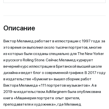
Описание
Виктор Меламед работает в иллюстрации с 1997 года: за
это время он выполнил около тысячи портретов, многие
из которых были созданы специально для The New Yorker
и русского Rolling Stone. Сейчас Меламед курирует
вечерний курс иллюстрации в Британской высшей школе
дизайна и ведет блог о современной графике. В 2017 году
в издательстве «Бумкнига» вышел сборник работ
Виктора Меламеда «111 портретов музыкантов». А в
2019-м издательством AdMarginem была опубликована
книга «Машинерия портрета: опыт зрителя,
преподавателя и художника», где Меламед