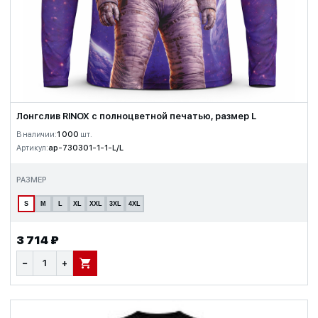
Лонгслив RINOX с полноцветной печатью, размер L
В наличии:
1 000
шт.
Артикул:
ap-730301-1-1-L/L
РАЗМЕР
S
M
L
XL
XXL
3XL
4XL
3 714 ₽
−
+
В КОРЗИНУ