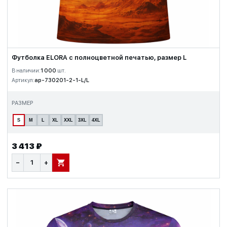
Футболка ELORA с полноцветной печатью, размер L
В наличии:
1 000
шт.
Артикул:
ap-730201-2-1-L/L
РАЗМЕР
S
M
L
XL
XXL
3XL
4XL
3 413 ₽
−
+
В КОРЗИНУ