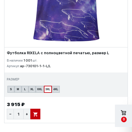
Футболка RIXELA с полноцветной печатью, размер L
В наличии:
1 001
шт.
Артикул:
ap-730101-1-1-L/L
РАЗМЕР
S
M
L
XL
XXL
3XL
4XL
3 915 ₽
−
+
В КОРЗИНУ
0