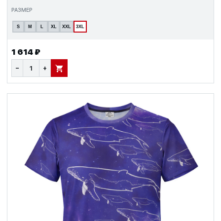
РАЗМЕР
S
M
L
XL
XXL
3XL
1 614 ₽
−
+
В КОРЗИНУ