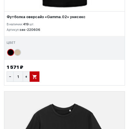
Футболка оверсайз «Gamma.02» унисекс
В наличии:
419
шт.
Артикул:
oas-220606
ЦВЕТ
1 571 ₽
−
+
В КОРЗИНУ