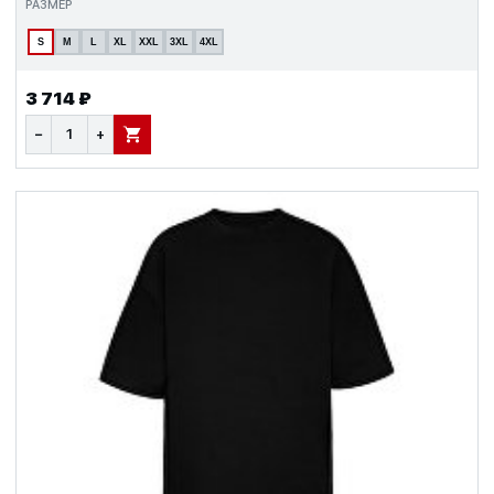
РАЗМЕР
S
M
L
XL
XXL
3XL
4XL
3 714 ₽
−
+
В КОРЗИНУ