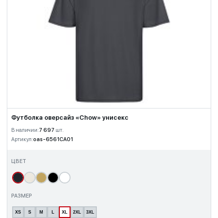
Футболка оверсайз «Chow» унисекс
В наличии:
7 697
шт.
Артикул:
oas-6561CA01
ЦВЕТ
РАЗМЕР
XS
S
M
L
XL
2XL
3XL