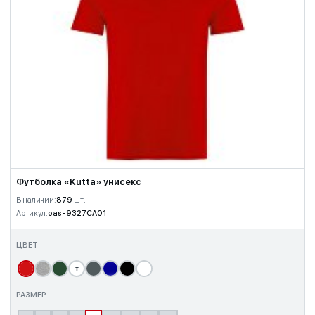
Футболка «Kutta» унисекс
В наличии:
879
шт.
Артикул:
oas-9327CA01
ЦВЕТ
т
РАЗМЕР