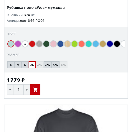
Рубашка поло «Wos» мужская
В наличии:
674
шт.
Артикул:
oas-6441PO01
ЦВЕТ
я
т
РАЗМЕР
S
M
L
XL
2XL
3XL
4XL
5XL
1 779 ₽
−
+
В КОРЗИНУ