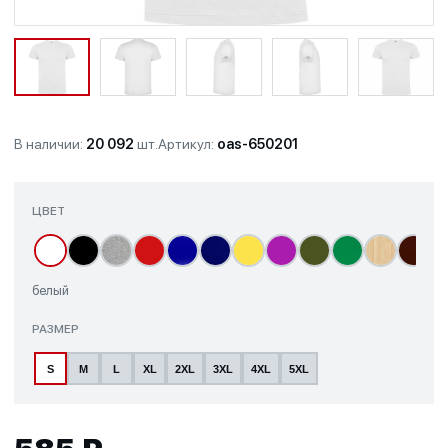
В наличии:
20 092
шт.
Артикул:
oas-650201
ЦВЕТ
белый
РАЗМЕР
S
M
L
XL
2XL
3XL
4XL
5XL