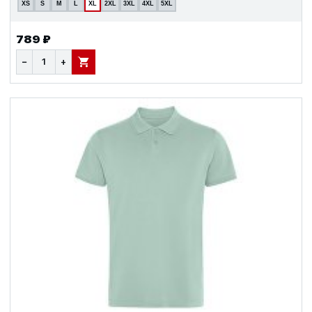
XS
S
M
L
XL
2XL
3XL
4XL
5XL
789 ₽
−
+
В КОРЗИНУ