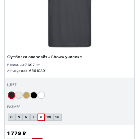
Футболка оверсайз «Chow» унисекс
В наличии:
7 697
шт.
Артикул:
oas-6561CA01
ЦВЕТ
РАЗМЕР
XS
S
M
L
XL
2XL
3XL
1 779 ₽