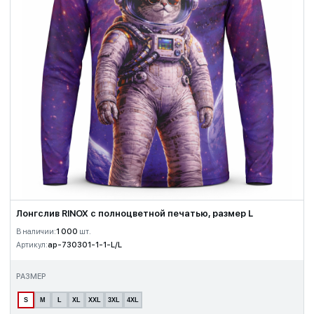
Лонгслив RINOX с полноцветной печатью, размер L
В наличии:
1 000
шт.
Артикул:
ap-730301-1-1-L/L
РАЗМЕР
S
M
L
XL
XXL
3XL
4XL