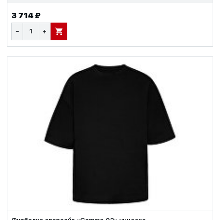
3 714 ₽
−
+
В КОРЗИНУ