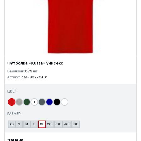
Футболка «Kutta» унисекс
В наличии:
879
шт.
Артикул:
oas-9327CA01
ЦВЕТ
т
РАЗМЕР
XS
S
M
L
XL
2XL
3XL
4XL
5XL
789 ₽