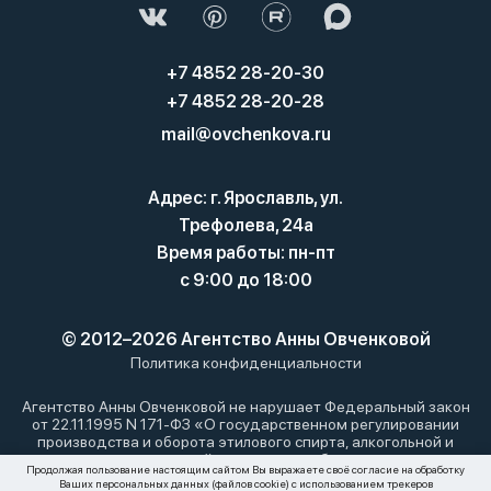
+7 4852 28-20-30
+7 4852 28-20-28
mail@ovchenkova.ru
Адрес: г. Ярославль, ул.
Трефолева, 24а
Время работы: пн-пт
с 9:00 до 18:00
© 2012–2026 Агентство Анны Овченковой
Политика конфиденциальности
Агентство Анны Овченковой не нарушает Федеральный закон
от 22.11.1995 N 171-ФЗ «О государственном регулировании
производства и оборота этилового спирта, алкогольной и
спиртосодержащей продукции и об ограничении
Продолжая пользование настоящим сайтом Вы выражаете своё согласие на обработку
потребления (распития) алкогольной продукции»: мы не
Ваших персональных данных (файлов cookie) с использованием трекеров