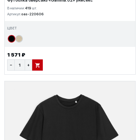
Футболка оверсайз «Gamma.02» унисекс
В наличии:
419
шт.
Артикул:
oas-220606
ЦВЕТ
1 571 ₽
−
+
В КОРЗИНУ