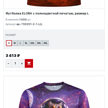
Футболка ELORA с полноцветной печатью, размер L
В наличии:
1 000
шт.
Артикул:
ap-730201-2-1-L/L
РАЗМЕР
S
M
L
XL
XXL
3XL
4XL
3 413 ₽
−
+
В КОРЗИНУ