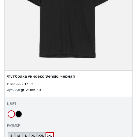
Футболка унисекс Sensio, черная
В наличии:
17
шт.
Артикул:
gf-21185.30
ЦВЕТ
РАЗМЕР
S
M
L
XL
XXL
3XL