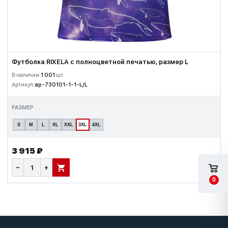
Футболка RIXELA с полноцветной печатью, размер L
В наличии:
1 001
шт.
Артикул:
ap-730101-1-1-L/L
РАЗМЕР
S
M
L
XL
XXL
3XL
4XL
3 915 ₽
−
+
В КОРЗИНУ
0