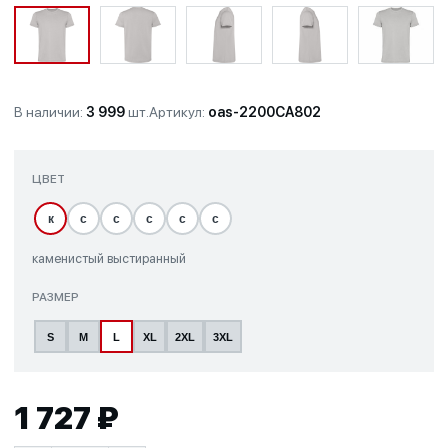
В наличии:
3 999
шт.
Артикул:
oas-2200CA802
ЦВЕТ
к
с
с
с
с
с
каменистый выстиранный
РАЗМЕР
S
M
L
XL
2XL
3XL
1 727 ₽