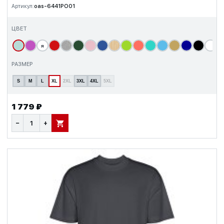
Артикул:
oas-6441PO01
ЦВЕТ
я
т
РАЗМЕР
S
M
L
XL
2XL
3XL
4XL
5XL
1 779 ₽
−
+
В КОРЗИНУ