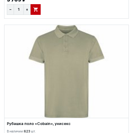
−
+
В КОРЗИНУ
Рубашка поло «Cobain», унисекс
В наличии:
623
шт.