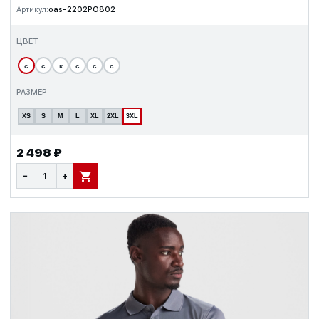
Артикул:
oas-2202PO802
ЦВЕТ
с
с
к
с
с
с
РАЗМЕР
XS
S
M
L
XL
2XL
3XL
2 498 ₽
−
+
В КОРЗИНУ