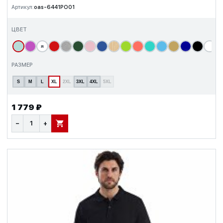
Артикул:
oas-6441PO01
ЦВЕТ
я
т
РАЗМЕР
S
M
L
XL
2XL
3XL
4XL
5XL
1 779 ₽
−
+
В КОРЗИНУ