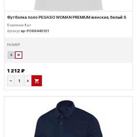
Футболка поло PEGASO WOMAN PREMIUM женская, белый S
В наличии:
1
шт.
Артикул:
ap-PO66440101
РАЗМЕР
S
M
1 212 ₽
−
+
В КОРЗИНУ