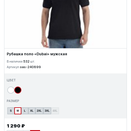
Рубашка поло «Dubai» мужская
В наличии:
532
шт.
Артикул:
oas-240899
ЦВЕТ
РАЗМЕР
S
M
L
XL
2XL
3XL
4XL
1 290 ₽