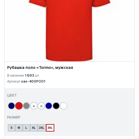
Рубашка поло «Tormo», мужская
В наличии:
1 693
шт.
Артикул:
oas-400PO01
ЦВЕТ
о
л
РАЗМЕР
S
M
L
XL
2XL
3XL