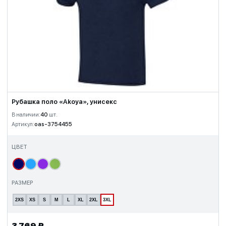
Рубашка поло «Akoya», унисекс
В наличии:
40
шт.
Артикул:
oas-3754455
ЦВЕТ
РАЗМЕР
2XS
XS
S
M
L
XL
2XL
3XL
3 769 ₽