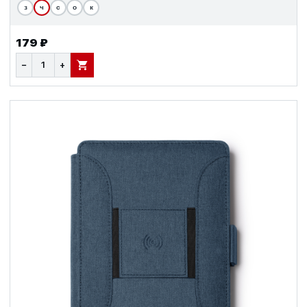
з
ч
с
о
к
179 ₽
−
+
В КОРЗИНУ