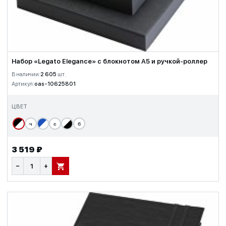
Набор «Legato Elegance» с блокнотом А5 и ручкой-роллер
В наличии:
2 605
шт.
Артикул:
oas-10625801
ЦВЕТ
ч
с
б
3 519 ₽
−
+
В КОРЗИНУ