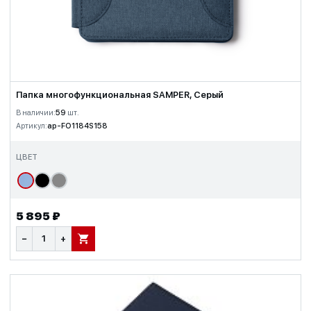
Папка многофункциональная SAMPER, Серый
В наличии:
59
шт.
Артикул:
ap-FO1184S158
ЦВЕТ
5 895 ₽
−
+
В КОРЗИНУ