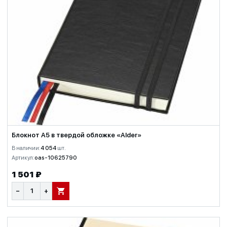
Блокнот A5 в твердой обложке «Alder»
В наличии:
4 054
шт.
Артикул:
oas-10625790
1 501 ₽
−
+
В КОРЗИНУ