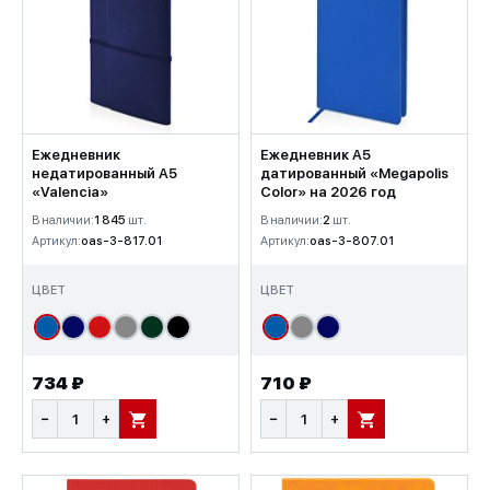
Ежедневник
Ежедневник А5
недатированный А5
датированный «Megapolis
«Valencia»
Color» на 2026 год
В наличии:
1 845
шт.
В наличии:
2
шт.
Артикул:
oas-3-817.01
Артикул:
oas-3-807.01
ЦВЕТ
ЦВЕТ
734 ₽
710 ₽
−
+
−
+
В КОРЗИНУ
В КОРЗИНУ