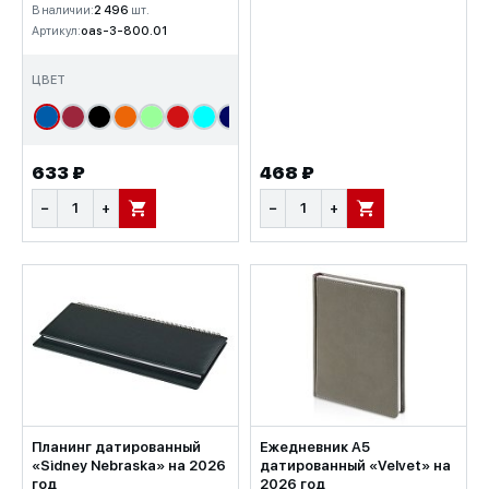
В наличии:
2 496
шт.
Артикул:
oas-3-800.01
ЦВЕТ
633 ₽
468 ₽
−
+
−
+
В КОРЗИНУ
В КОРЗИНУ
Планинг датированный
Ежедневник А5
«Sidney Nebraska» на 2026
датированный «Velvet» на
год
2026 год