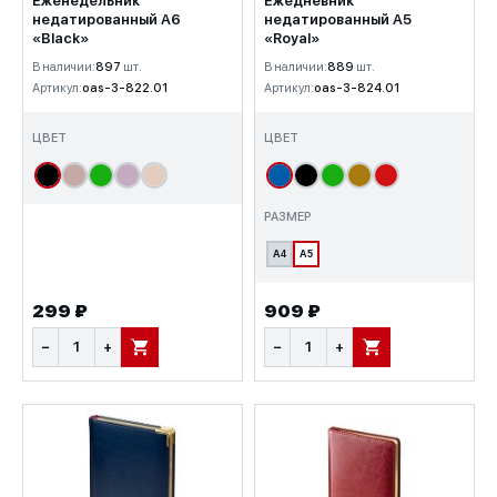
Еженедельник
Ежедневник
недатированный А6
недатированный А5
«Black»
«Royal»
В наличии:
897
шт.
В наличии:
889
шт.
Артикул:
oas-3-822.01
Артикул:
oas-3-824.01
ЦВЕТ
ЦВЕТ
РАЗМЕР
A4
A5
299 ₽
909 ₽
−
+
−
+
В КОРЗИНУ
В КОРЗИНУ