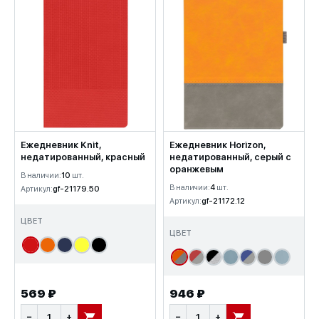
Ежедневник Knit,
Ежедневник Horizon,
недатированный, красный
недатированный, серый с
оранжевым
В наличии:
10
шт.
В наличии:
4
шт.
Артикул:
gf-21179.50
Артикул:
gf-21172.12
ЦВЕТ
ЦВЕТ
569 ₽
946 ₽
−
+
−
+