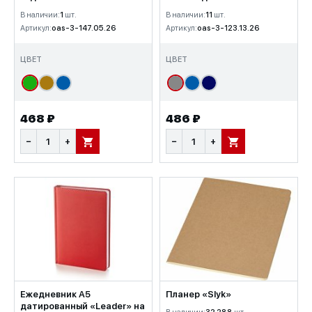
В наличии:
1
шт.
В наличии:
11
шт.
Артикул:
oas-3-147.05.26
Артикул:
oas-3-123.13.26
ЦВЕТ
ЦВЕТ
468 ₽
486 ₽
−
+
−
+
В КОРЗИНУ
В КОРЗИНУ
Ежедневник А5
Планер «Slyk»
датированный «Leader» на