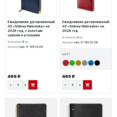
Ежедневник датированный
Ежедневник датированный
А5 «Sidney Nebraska» на
А5 «Sidney Nebraska» на
2026 год, с золотым
2026 год
срезом и уголками
В наличии:
3
шт.
В наличии:
5
шт.
Артикул:
oas-3-125.01.26
Артикул:
oas-3-125.14.26
ЦВЕТ
469 ₽
465 ₽
−
+
−
+
В КОРЗИНУ
В КОРЗИНУ