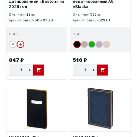
датированный «Boston» на
недатированный А5
2026 год
«Black»
В наличии:
22
шт.
В наличии:
533
шт.
Артикул:
oas-3-808.03.26
Артикул:
oas-3-823.01
ЦВЕТ
ЦВЕТ
б
ф
847 ₽
516 ₽
−
+
−
+
В КОРЗИНУ
В КОРЗИНУ