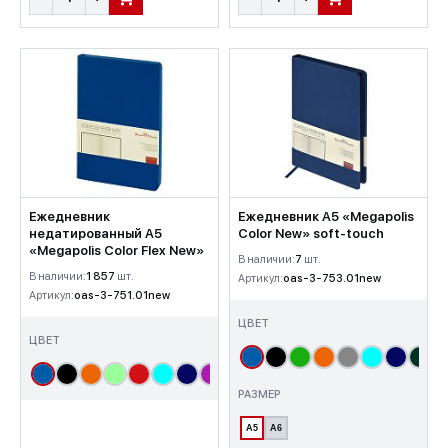
В КОРЗИНУ
В КОРЗИНУ
Ежедневник
Ежедневник А5 «Megapolis
недатированный А5
Color New» soft-touch
«Megapolis Color Flex New»
В наличии:
7
шт.
В наличии:
1 857
шт.
Артикул:
oas-3-753.01new
Артикул:
oas-3-751.01new
ЦВЕТ
ЦВЕТ
РАЗМЕР
А5
А6