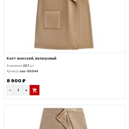
Килт женский, велюровый
В наличии:
207
шт.
Артикул:
oas-98944
8 900 ₽
−
+
В КОРЗИНУ