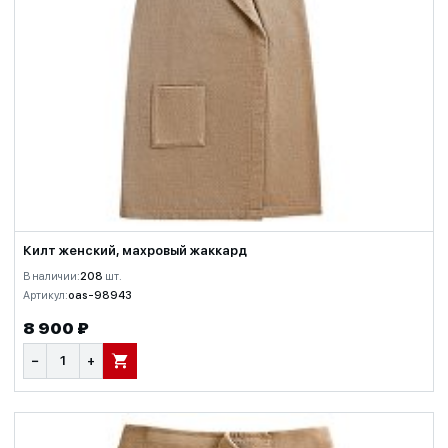
Килт женский, махровый жаккард
В наличии:
208
шт.
Артикул:
oas-98943
8 900 ₽
−
+
В КОРЗИНУ