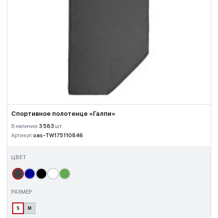
Спортивное полотенце «Галпи»
В наличии:
3 583
шт.
Артикул:
oas-TW175110846
ЦВЕТ
РАЗМЕР
S
M