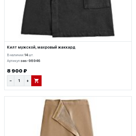
Килт мужской, махровый жаккард
В наличии:
14
шт.
Артикул:
oas-98946
8 900 ₽
−
+
В КОРЗИНУ