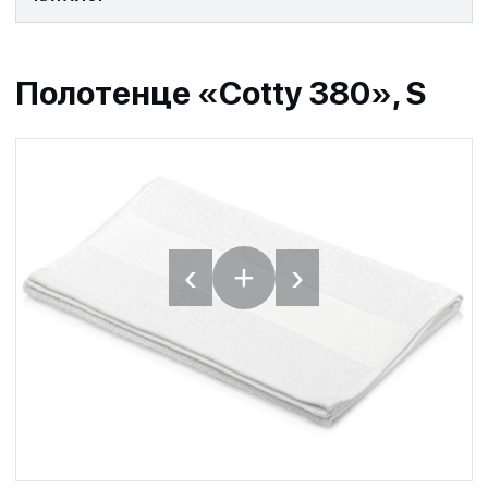
Полотенце «Cotty 380», S
‹
›
+