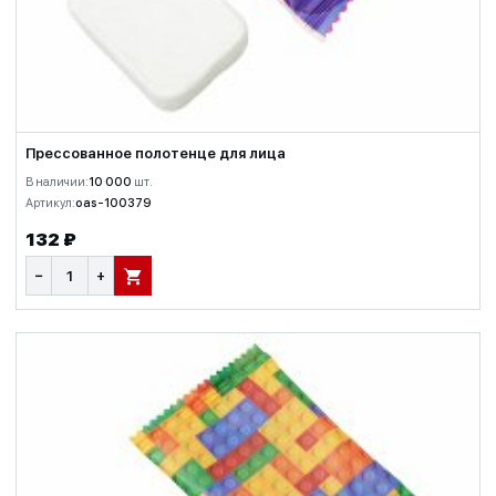
Прессованное полотенце для лица
В наличии:
10 000
шт.
Артикул:
oas-100379
132 ₽
−
+
В КОРЗИНУ