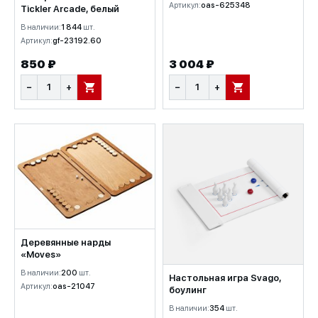
Артикул:
oas-625348
Tickler Arcade, белый
В наличии:
1 844
шт.
Артикул:
gf-23192.60
850 ₽
3 004 ₽
−
+
−
+
В КОРЗИНУ
В КОРЗИНУ
Деревянные нарды
«Moves»
В наличии:
200
шт.
Настольная игра Svago,
Артикул:
oas-21047
боулинг
В наличии:
354
шт.