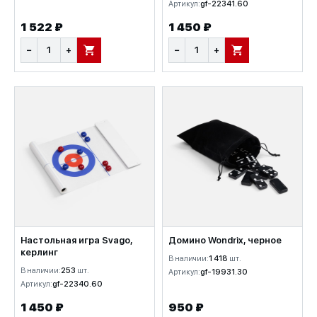
Артикул:
gf-22341.60
1 522 ₽
1 450 ₽
−
+
−
+
В КОРЗИНУ
В КОРЗИНУ
Настольная игра Svago,
Домино Wondrix, черное
керлинг
В наличии:
1 418
шт.
В наличии:
253
шт.
Артикул:
gf-19931.30
Артикул:
gf-22340.60
1 450 ₽
950 ₽