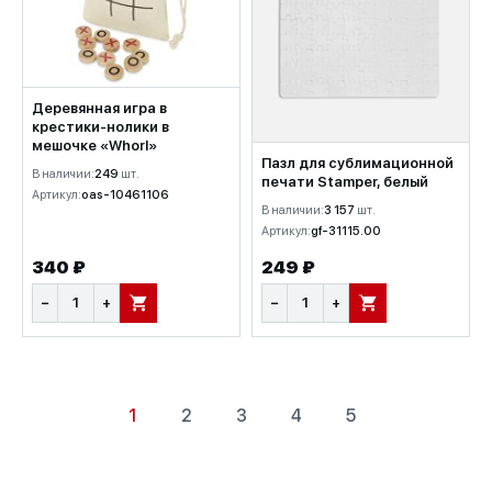
Деревянная игра в
крестики-нолики в
мешочке «Whorl»
Пазл для сублимационной
В наличии:
249
шт.
печати Stamper, белый
Артикул:
oas-10461106
В наличии:
3 157
шт.
Артикул:
gf-31115.00
340 ₽
249 ₽
−
+
−
+
В КОРЗИНУ
В КОРЗИНУ
1
2
3
4
5