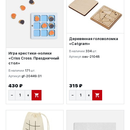
Деревянная головоломка
«Catgram»
В наличии:
334
шт.
Игра крестики-нолики
Артикул:
oas-21048
«Criss Cross. Праздничный
стол»
В наличии:
171
шт.
Артикул:
gf-20449.01
430 ₽
315 ₽
−
+
−
+
В КОРЗИНУ
В КОРЗИНУ