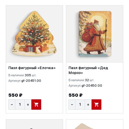
Пазл фигурный «Елочка»
Пазл фигурный «Дед
Мороз»
В наличии:
305
шт.
В наличии:
32
шт.
Артикул:
gf-20451.00
Артикул:
gf-20450.00
550 ₽
550 ₽
−
+
−
+
В КОРЗИНУ
В КОРЗИНУ