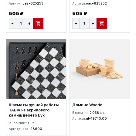
Артикул:
oas-625253
Артикул:
oas-625252
505 ₽
505 ₽
−
+
−
+
В КОРЗИНУ
В КОРЗИНУ
Шахматы ручной работы
Домино Woodo
TABIA из акрилового
В наличии:
2 038
шт.
камня/дерево Бук
Артикул:
gf-19740.00
В наличии:
11
шт.
Артикул:
oas-28600