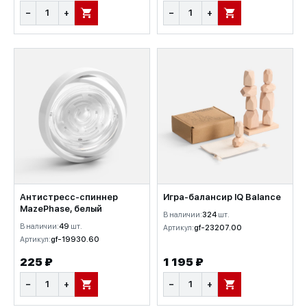
−
+
−
+
В КОРЗИНУ
В КОРЗИНУ
Антистресс-спиннер
Игра-балансир IQ Balance
MazePhase, белый
В наличии:
324
шт.
В наличии:
49
шт.
Артикул:
gf-23207.00
Артикул:
gf-19930.60
225 ₽
1 195 ₽
−
+
−
+
В КОРЗИНУ
В КОРЗИНУ