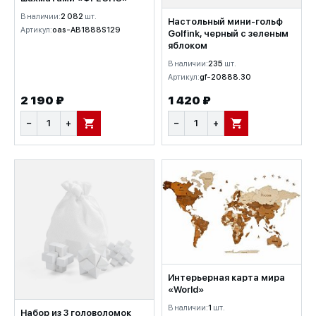
В наличии:
2 082
шт.
Настольный мини-гольф
Артикул:
oas-AB1888S129
Golfink, черный с зеленым
яблоком
В наличии:
235
шт.
Артикул:
gf-20888.30
2 190 ₽
1 420 ₽
−
+
−
+
В КОРЗИНУ
В КОРЗИНУ
Интерьерная карта мира
«World»
В наличии:
1
шт.
Набор из 3 головоломок