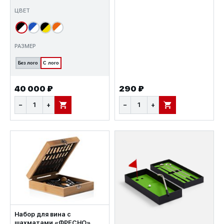
ЦВЕТ
РАЗМЕР
Без лого
С лого
40 000 ₽
290 ₽
−
+
−
+
В КОРЗИНУ
В КОРЗИНУ
Набор для вина с
шахматами «ФРЕСНО»