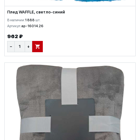
Плед WAFFLE, светло-синий
В наличии:
1 888
шт.
Артикул:
ap-16014.26
962 ₽
−
+
В КОРЗИНУ