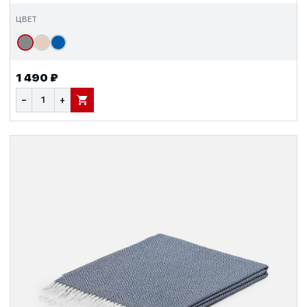
ЦВЕТ
1 490 ₽
−
+
В КОРЗИНУ