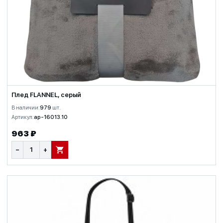
Плед FLANNEL, серый
В наличии:
979
шт.
Артикул:
ap-16013.10
963 ₽
−
+
В КОРЗИНУ