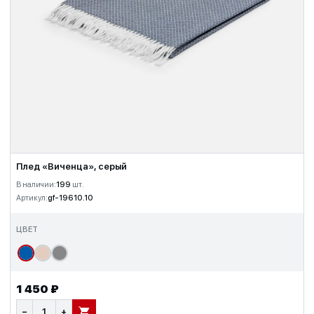
Плед «Виченца», серый
В наличии:
199
шт.
Артикул:
gf-19610.10
ЦВЕТ
1 450 ₽
−
+