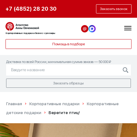
+7 (4852) 28 20 30
Заказать звонок
Нужна помощь с подарочным
Получить образец
набором?
Корпоративные подарки и бизнес-сувениры
Заполните форму заявки, чтобы мы могли
Помощь в подборе
связаться с вами и согласовать дату
Ответьте на эти простые вопросы, и мы
доставки.
придумаем то, что нужно именно вам!
Доставка по всей России, минимальная сумма заказа — 50 000 ₽
Заказать образцы
Главная
Корпоративные подарки
Корпоративные
детские подарки
Берегите птиц!