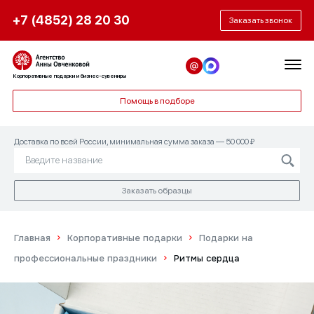
+7 (4852) 28 20 30
Заказать звонок
Нужна помощь с подарочным
Получить образец
набором?
Корпоративные подарки и бизнес-сувениры
Заполните форму заявки, чтобы мы могли
Помощь в подборе
связаться с вами и согласовать дату
Ответьте на эти простые вопросы, и мы
доставки.
придумаем то, что нужно именно вам!
Доставка по всей России, минимальная сумма заказа — 50 000 ₽
Заказать образцы
Главная
Корпоративные подарки
Подарки на
профессиональные праздники
Ритмы сердца