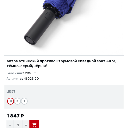
Автоматический противоштормовой складной зонт Altor,
тёмно-серый/чёрный
В наличии:
1 285
шт.
Артикул:
ap-8023.20
ЦВЕТ
С
К
Т
1 847 ₽
−
+
В КОРЗИНУ