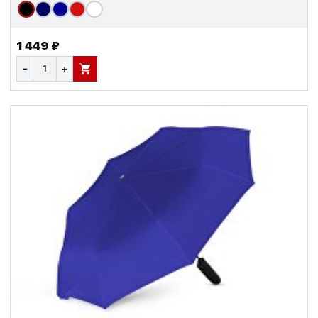
1 449 ₽
−
+
В КОРЗИНУ