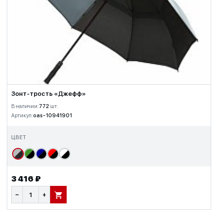
Зонт-трость «Джефф»
В наличии:
772
шт.
Артикул:
oas-10941901
ЦВЕТ
3 416 ₽
−
+
В КОРЗИНУ