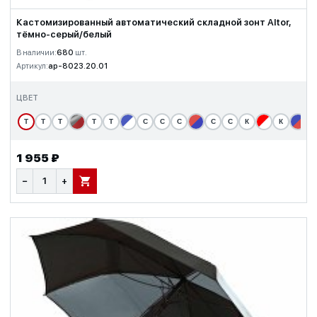
Кастомизированный автоматический складной зонт Altor,
тёмно-серый/белый
В наличии:
680
шт.
Артикул:
ap-8023.20.01
ЦВЕТ
Т
Т
Т
Т
Т
С
С
С
С
С
К
К
1 955 ₽
−
+
В КОРЗИНУ