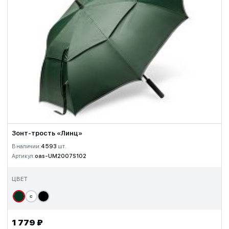
Зонт-трость «Линц»
В наличии:
4 593
шт.
Артикул:
oas-UM2007S102
ЦВЕТ
с
1 779 ₽