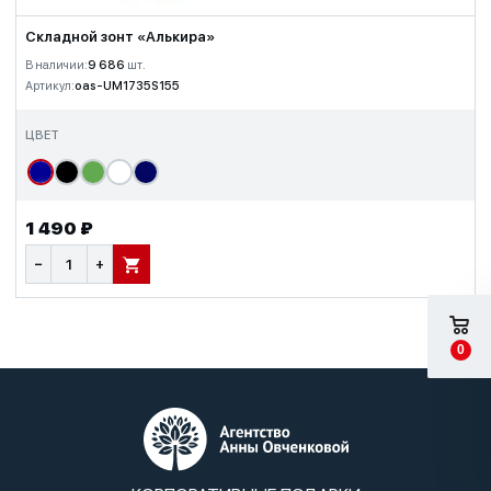
Складной зонт «Алькира»
В наличии:
9 686
шт.
Артикул:
oas-UM1735S155
ЦВЕТ
1 490 ₽
−
+
В КОРЗИНУ
0