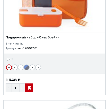
Подарочный набор «Снек брейк»
В наличии:
1
шт.
Артикул:
oas-320067.01
ЦВЕТ
о
с
з
ж
к
1 548 ₽
−
+
В КОРЗИНУ