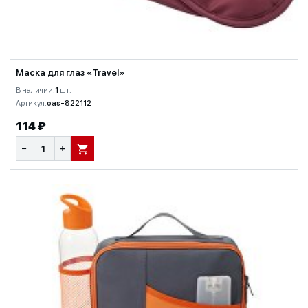
Маска для глаз «Travel»
В наличии:
1
шт.
Артикул:
oas-822112
114 ₽
−
+
В КОРЗИНУ