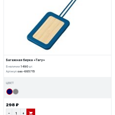
Багажная бирка «Тагу»
В наличии:
1 490
шт.
Артикул:
oas-685715
ЦВЕТ
298 ₽
−
+
В КОРЗИНУ