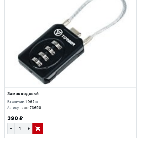
Замок кодовый
В наличии:
1 967
шт.
Артикул:
oas-73656
390 ₽
−
+
В КОРЗИНУ