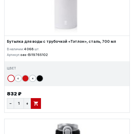
Бутылка для воды с трубочкой «Тэтлон», сталь, 700 мл
В наличии:
4 068
шт.
Артикул:
oas-BI1976S102
ЦВЕТ
с
к
832 ₽
−
+
В КОРЗИНУ