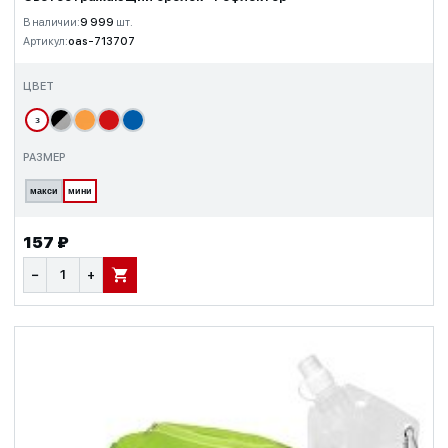
В наличии:
9 999
шт.
Артикул:
oas-713707
ЦВЕТ
з
РАЗМЕР
макси
мини
157 ₽
−
+
В КОРЗИНУ