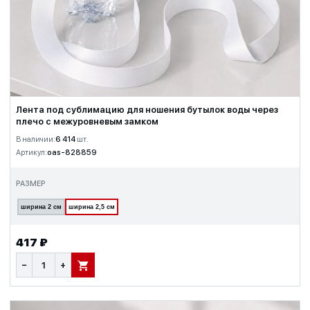
Лента под сублимацию для ношения бутылок воды через
плечо с межуровневым замком
В наличии:
6 414
шт.
Артикул:
oas-828859
РАЗМЕР
ширина 2 см
ширина 2,5 см
417 ₽
−
+
В КОРЗИНУ