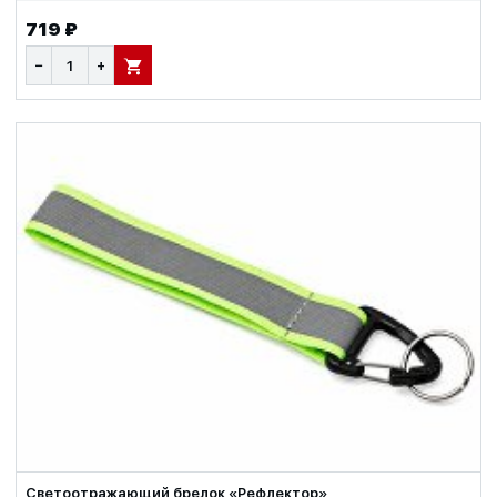
719 ₽
−
+
В КОРЗИНУ
Светоотражающий брелок «Рефлектор»