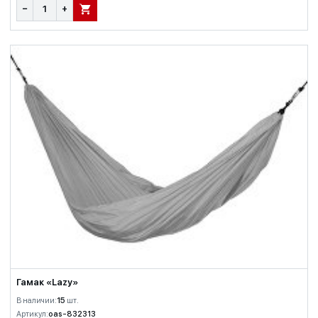
−
+
В КОРЗИНУ
Гамак «Lazy»
В наличии:
15
шт.
Артикул:
oas-832313