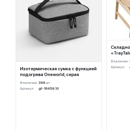
Складно
«TrayTal
В наличии:
Артикул:
Изотермическая сумка с функцией
подогрева Oneworld, серая
В наличии:
399
шт.
Артикул:
gf-18456.10