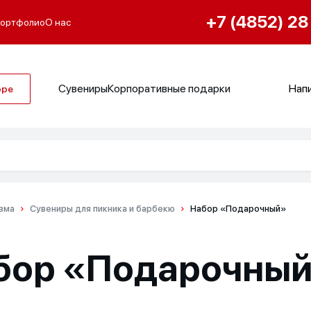
+7 (4852) 28
ортфолио
О нас
Сувениры
Корпоративные подарки
Напи
оре
изма
Сувениры для пикника и барбекю
Набор «Подарочный»
бор «Подарочны