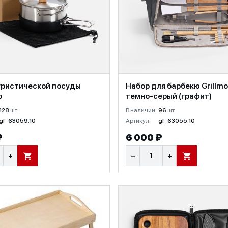
уристической посуды
Набор для барбекю Grillmo
o
темно-серый (графит)
128
шт.
В наличии:
96
шт.
gf-63059.10
Артикул:
gf-63055.10
₽
6 000 ₽
+
−
+
В КОРЗИНУ
В КОРЗИНУ