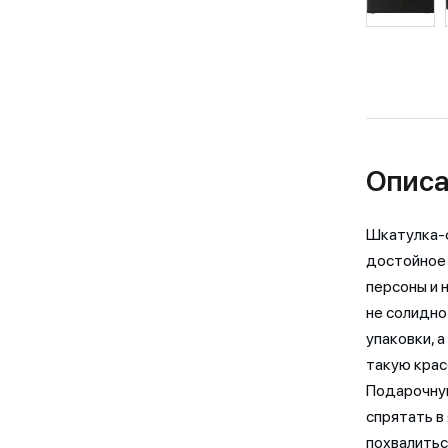
Описа
Шкатулка-ф
достойное 
персоны и 
не солидно
упаковки, 
такую крас
Подарочную
спрятать в
похвалитьс