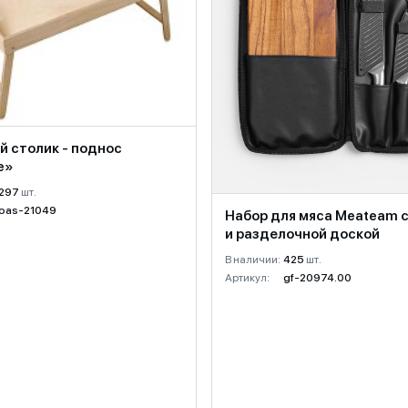
й столик - поднос
e»
297
шт.
oas-21049
Набор для мяса Meateam 
и разделочной доской
В наличии:
425
шт.
Артикул:
gf-20974.00