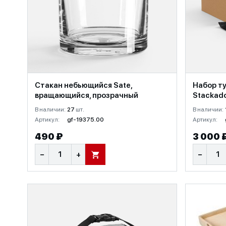
Стакан небьющийся Sate,
Набор т
вращающийся, прозрачный
Stackad
В наличии:
27
шт.
В наличии:
Артикул:
gf-19375.00
Артикул:
490 ₽
3 000 
−
+
−
В КОРЗИНУ