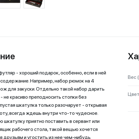
ние
Ха
утляр - хороший подарок, особенно, если в ней
Вес (
содержание. Например, набор рюмок на 4
нож для закуски. Отдельно такой набор дарить
Цве
 - не красиво преподносить стопки без
а пустая шкатулка только разочарует - открывая
оту, всегда ждешь внутри что-то чудесное.
 шкатулку приятно поставить в сервант или
 ящик рабочего стола, такой вещью хочется
я друзьям и угостить из нее чем-нибудь