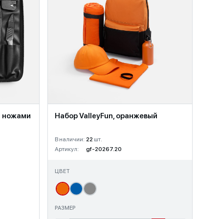
с ножами
Набор ValleyFun, оранжевый
В наличии:
22
шт.
Артикул:
gf-20267.20
ЦВЕТ
РАЗМЕР