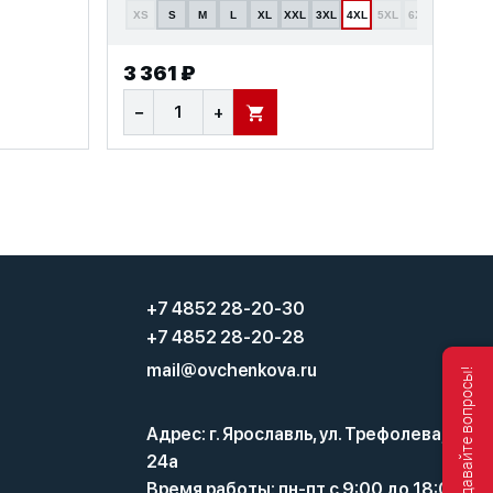
XS
S
M
L
XL
XXL
3XL
4XL
5XL
6XL
3 361 ₽
−
+
В КОРЗИНУ
+7 4852 28-20-30
+7 4852 28-20-28
mail@ovchenkova.ru
Мы онлайн, задавайте вопросы!
Адрес: г. Ярославль, ул. Трефолева,
24а
Время работы: пн-пт с 9:00 до 18:00