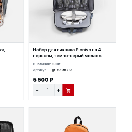
or,
Набор для пикника Picnivo на 4
персоны, темно-серый меланж
В наличии:
10
шт.
Артикул:
gf-63057.13
5 500 ₽
−
+
В КОРЗИНУ