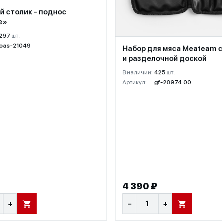
й столик - поднос
e»
297
шт.
oas-21049
Набор для мяса Meateam 
и разделочной доской
В наличии:
425
шт.
Артикул:
gf-20974.00
4 390 ₽
+
−
+
В КОРЗИНУ
В КОРЗИНУ