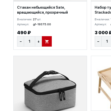
Стакан небьющийся Sate,
Набор т
вращающийся, прозрачный
Stackad
В наличии:
27
шт.
В наличии:
Артикул:
gf-19375.00
Артикул:
490 ₽
3 000 
−
+
−
В КОРЗИНУ