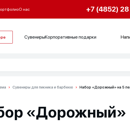
+7 (4852) 28
ортфолио
О нас
Сувениры
Корпоративные подарки
Напи
оре
изма
Сувениры для пикника и барбекю
Набор «Дорожный» на 5 пе
бор «Дорожный» н