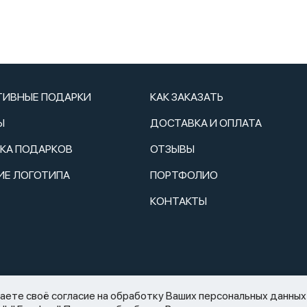
ТИВНЫЕ ПОДАРКИ
КАК ЗАКАЗАТЬ
Ы
ДОСТАВКА И ОПЛАТА
ТКА ПОДАРКОВ
ОТЗЫВЫ
ИЕ ЛОГОТИПА
ПОРТФОЛИО
КОНТАКТЫ
2.11.1995 N 171-ФЗ «О государственном регулировании производств
те своё согласие на обработку Ваших персональных данных 
аспития) алкогольной продукции»: мы не осуществляем дистанцио