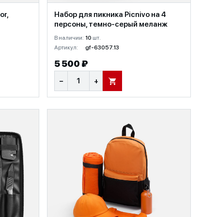
or,
Набор для пикника Picnivo на 4
персоны, темно-серый меланж
В наличии:
10
шт.
Артикул:
gf-63057.13
5 500 ₽
−
+
В КОРЗИНУ