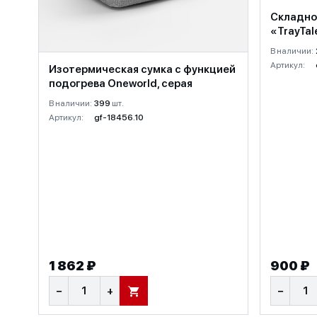
Складно
«TrayTal
В наличии:
Артикул:
Изотермическая сумка с функцией
подогрева Oneworld, серая
В наличии:
399
шт.
Артикул:
gf-18456.10
1 862 ₽
900 ₽
−
+
−
В КОРЗИНУ