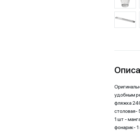
Описа
Оригинальн
удобным ре
фляжка 240
столовая- 5
1 шт - манг
фонарик- 1