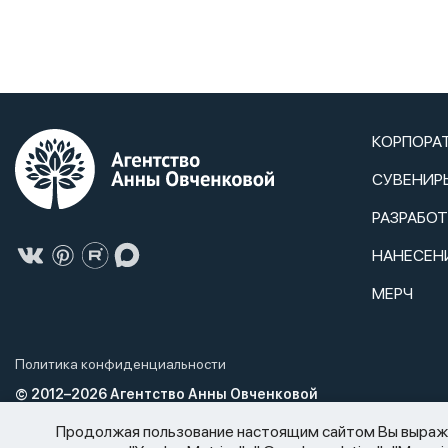
КОРПОРА
СУВЕНИР
РАЗРАБО
НАНЕСЕН
МЕРЧ
Политика конфиденциальности
© 2012–2026 Агентство Анны Овченковой
Агентство Анны Овченковой не нарушает Федеральный закон от 2
Продолжая пользование настоящим сайтом Вы выражае
спиртосодержащей продукции и об ограничении потребления (р