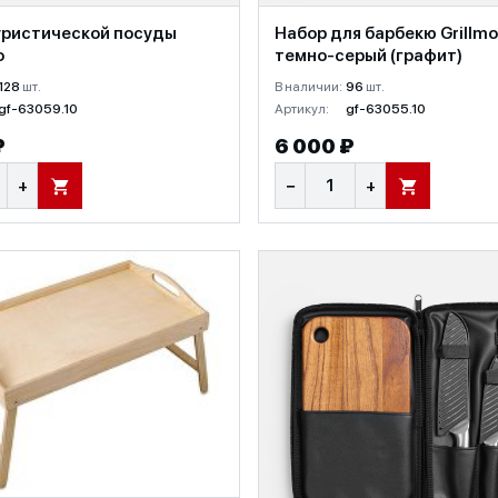
уристической посуды
Набор для барбекю Grillmo
o
темно-серый (графит)
128
шт.
В наличии:
96
шт.
gf-63059.10
Артикул:
gf-63055.10
₽
6 000 ₽
+
−
+
В КОРЗИНУ
В КОРЗИНУ