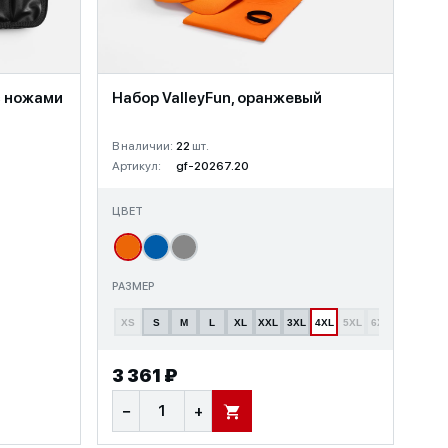
с ножами
Набор ValleyFun, оранжевый
В наличии:
22
шт.
Артикул:
gf-20267.20
ЦВЕТ
РАЗМЕР
XS
S
M
L
XL
XXL
3XL
4XL
5XL
6XL
3 361 ₽
−
+
В КОРЗИНУ