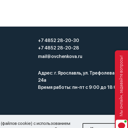
+7 4852 28-20-30
+7 4852 28-20-28
mail@ovchenkova.ru
Мы онлайн, задавайте вопросы!
Адрес: г. Ярославль, ул. Трефолева,
24а
Время работы: пн-пт с 9:00 до 18:00
а и оборота этилового спирта, алкогольной и
(файлов cookie) с использованием
нную торговлю алкоголем. Все материалы, размещенные на этом