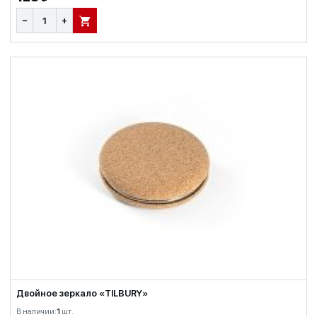
−
+
В КОРЗИНУ
Двойное зеркало «TILBURY»
В наличии:
1
шт.