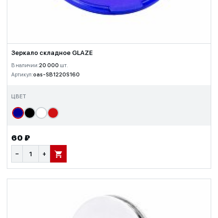
Зеркало складное GLAZE
В наличии:
20 000
шт.
Артикул:
oas-SB1220S160
ЦВЕТ
60 ₽
−
+
В КОРЗИНУ