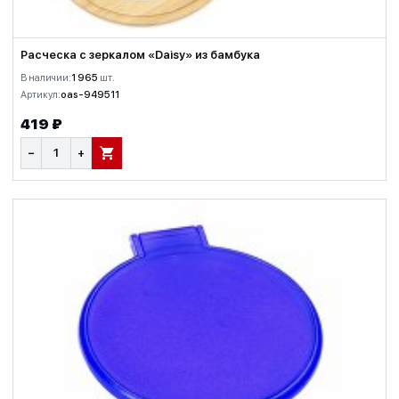
Расческа с зеркалом «Daisy» из бамбука
В наличии:
1 965
шт.
Артикул:
oas-949511
419 ₽
−
+
В КОРЗИНУ