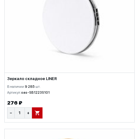
Зеркало складное LINER
В наличии:
9 285
шт.
Артикул:
oas-SB1223S101
276 ₽
−
+
В КОРЗИНУ