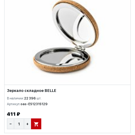
Зеркало складное BELLE
В наличии:
22 396
шт.
Артикул:
oas-ES1231S129
411 ₽
−
+
В КОРЗИНУ