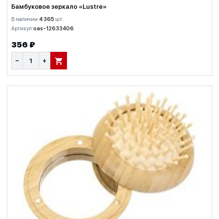
Бамбуковое зеркало «Lustre»
В наличии:
4 365
шт.
Артикул:
oas-12633406
356 ₽
−
+
В КОРЗИНУ