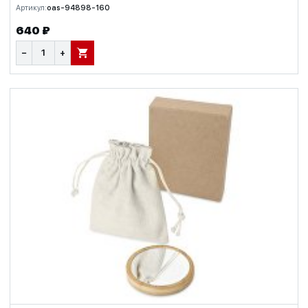
Артикул:
oas-94898-160
640 ₽
−
+
В КОРЗИНУ