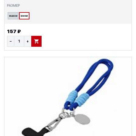
РАЗМЕР
макси
мини
157 ₽
−
+
В КОРЗИНУ