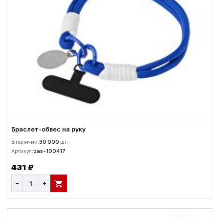
Браслет-обвес на руку
В наличии:
30 000
шт.
Артикул:
oas-100417
431 ₽
−
+
В КОРЗИНУ