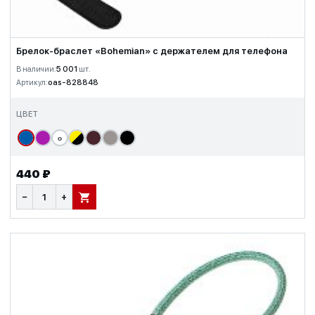
Брелок-браслет «Bohemian» с держателем для телефона
В наличии:
5 001
шт.
Артикул:
oas-828848
ЦВЕТ
о
440 ₽
−
+
В КОРЗИНУ