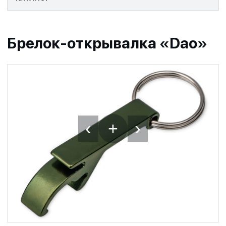
Брелок-открывалка «Dao»
‹
›
+