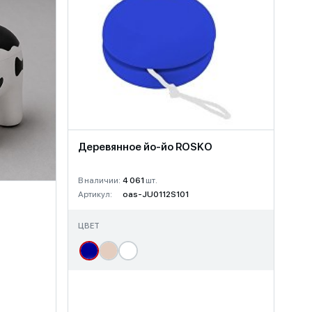
Деревянное йо-йо ROSKO
В наличии:
4 061
шт.
Артикул:
oas-JU0112S101
ЦВЕТ