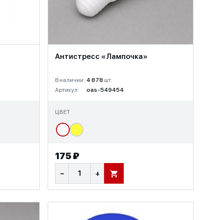
S
Антистресс «Лампочка»
В наличии:
4 878
шт.
Артикул:
oas-549454
ЦВЕТ
175 ₽
−
+
В КОРЗИНУ