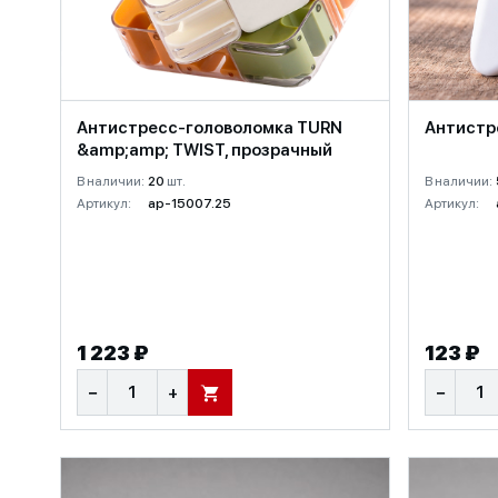
Антистресс-головоломка TURN
Антистр
&amp;amp; TWIST, прозрачный
В наличии:
20
шт.
В наличии:
Артикул:
ap-15007.25
Артикул:
1 223 ₽
123 ₽
−
+
−
В КОРЗИНУ