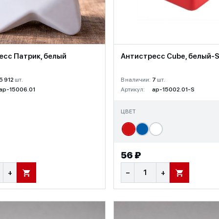
Антистресс Сube, белый-
есс Патрик, белый
В наличии:
7
шт.
5 912
шт.
Артикул:
ap-15002.01-S
ap-15006.01
ЦВЕТ
56 ₽
+
−
+
В КОРЗИНУ
В КОРЗИНУ