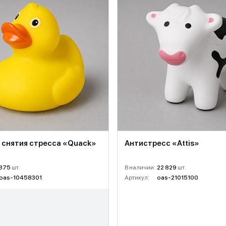
я снятия стресса «Quack»
Антистресс «Attis»
375
шт.
В наличии:
22 829
шт.
oas-10458301
Артикул:
oas-21015100