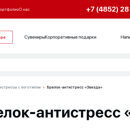
+7 (4852) 28
ортфолио
О нас
Сувениры
Корпоративные подарки
Напи
оре
истрессы с логотипом
Брелок-антистресс «Звезда»
елок-антистресс 