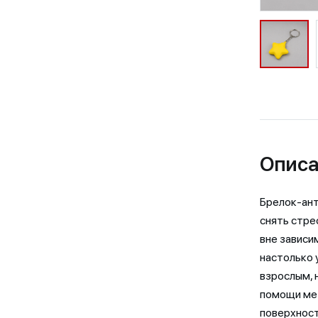
Описа
Брелок-ант
снять стре
вне зависи
настолько 
взрослым, 
помощи мет
поверхност