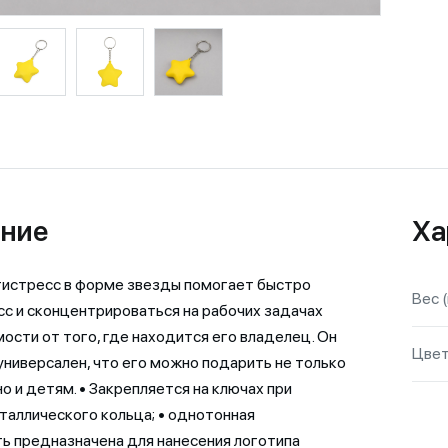
ние
Ха
истресс в форме звезды помогает быстро
Вес (
сс и сконцентрироваться на рабочих задачах
мости от того, где находится его владелец. Он
Цве
универсален, что его можно подарить не только
но и детям. • Закрепляется на ключах при
аллического кольца; • однотонная
ь предназначена для нанесения логотипа