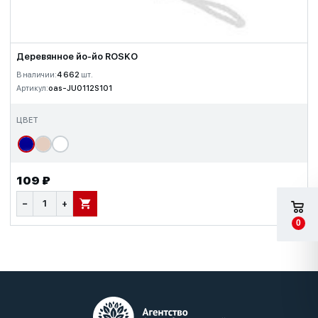
Деревянное йо-йо ROSKO
В наличии:
4 662
шт.
Артикул:
oas-JU0112S101
ЦВЕТ
109 ₽
−
+
В КОРЗИНУ
0