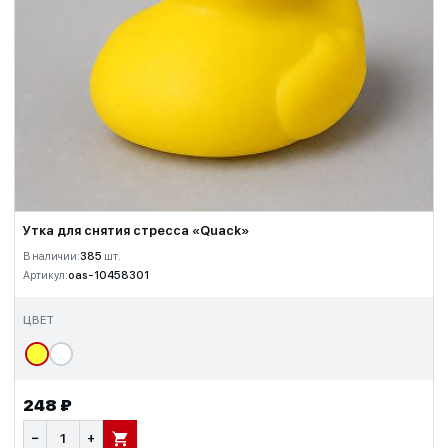
Утка для снятия стресса «Quack»
В наличии:
385
шт.
Артикул:
oas-10458301
ЦВЕТ
248 ₽
−
+
В КОРЗИНУ