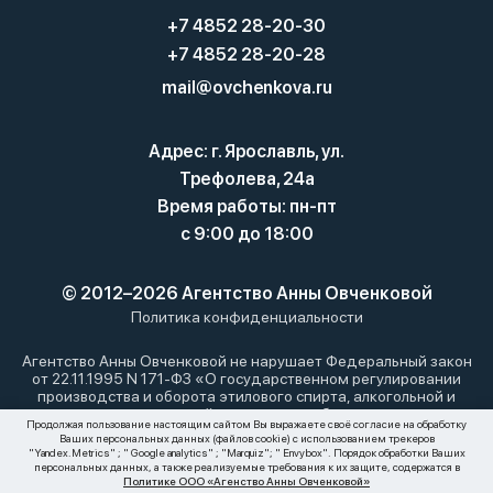
+7 4852 28-20-30
+7 4852 28-20-28
mail@ovchenkova.ru
Адрес: г. Ярославль, ул.
Трефолева, 24а
Время работы: пн-пт
с 9:00 до 18:00
© 2012–2026 Агентство Анны Овченковой
Политика конфиденциальности
Агентство Анны Овченковой не нарушает Федеральный закон
от 22.11.1995 N 171-ФЗ «О государственном регулировании
производства и оборота этилового спирта, алкогольной и
спиртосодержащей продукции и об ограничении
Продолжая пользование настоящим сайтом Вы выражаете своё согласие на обработку
потребления (распития) алкогольной продукции»: мы не
Ваших персональных данных (файлов cookie) с использованием трекеров
осуществляем дистанционную торговлю алкоголем. Все
"Yandex.Metrics" ; " Google analytics" ; "Marquiz"; " Envybox". Порядок обработки Ваших
материалы, размещенные на этом сайте, носят
персональных данных, а также реализуемые требования к их защите, содержатся в
Политике ООО «Агенство Анны Овченковой»
информационный характер и не являются публичной офертой.