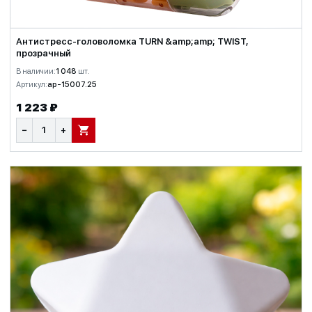
Антистресс-головоломка TURN &amp;amp; TWIST,
прозрачный
В наличии:
1 048
шт.
Артикул:
ap-15007.25
1 223 ₽
−
+
В КОРЗИНУ