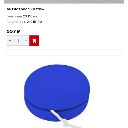
Антистресс «Attis»
В наличии:
23 116
шт.
Артикул:
oas-21015100
557 ₽
−
+
В КОРЗИНУ