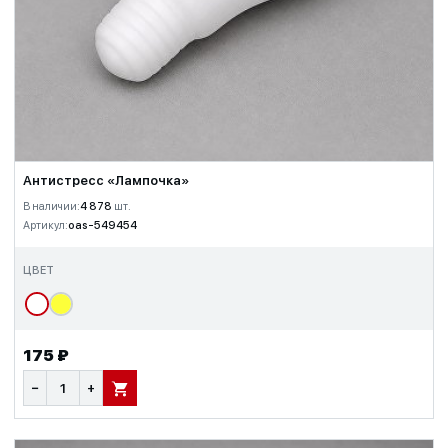
Антистресс «Лампочка»
В наличии:
4 878
шт.
Артикул:
oas-549454
ЦВЕТ
175 ₽
−
+
В КОРЗИНУ