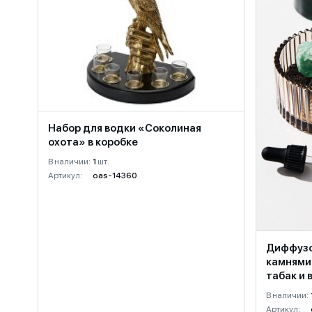
Набор для водки «Соколиная
охота» в коробке
В наличии:
1
шт.
Артикул:
oas-14360
Диффузо
камнями 
табак и 
В наличии:
Артикул: