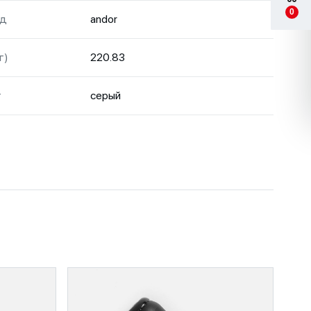
0
нд
andor
г)
220.83
т
серый