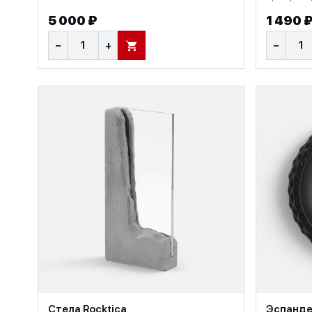
5 000 ₽
1 490 
−
+
−
В КОРЗИНУ
Стела Rocktica
Эспандер