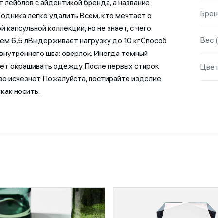
т лейблов с айдентикой бренда, а название
Бре
ходника легко удалить.Всем, кто мечтает о
 капсульной коллекции, но не знает, с чего
Вес (
ем 6,5 лВыдерживает нагрузку до 10 кгСпособ
внутреннего шва: оверлок. Иногда темный
т окрашивать одежду. После первых стирок
Цве
во исчезнет. Пожалуйста, постирайте изделие
как носить.