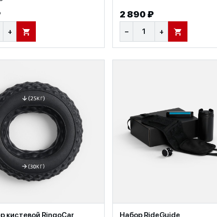
₽
2 890 ₽
+
−
+
В КОРЗИНУ
В КОРЗИНУ
 кистевой RingoCar,
Набор RideGuide