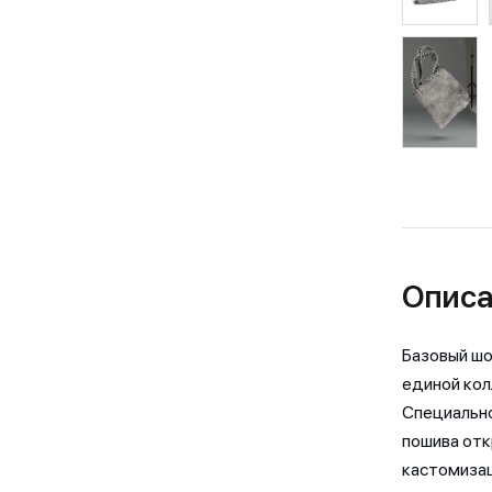
Описа
Базовый шо
единой кол
Специально
пошива отк
кастомизац