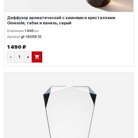
Диффузор ароматический с камнями и кристаллами
Glowside, табак и ваниль, серый
В наличии:
1 995
шт.
Артикул:
gf-19058.10
1 490 ₽
−
+
В КОРЗИНУ