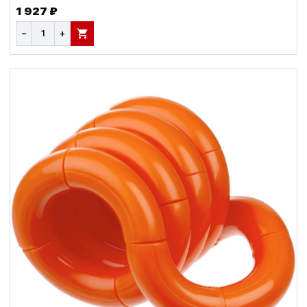
1 927 ₽
−
+
В КОРЗИНУ