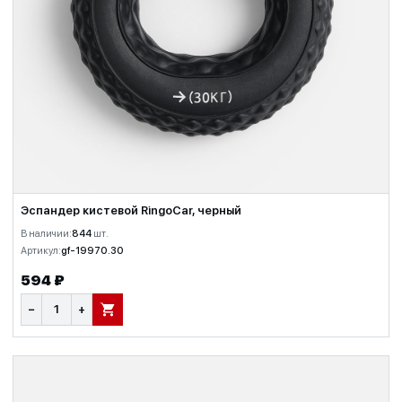
Эспандер кистевой RingoCar, черный
В наличии:
844
шт.
Артикул:
gf-19970.30
594 ₽
−
+
В КОРЗИНУ