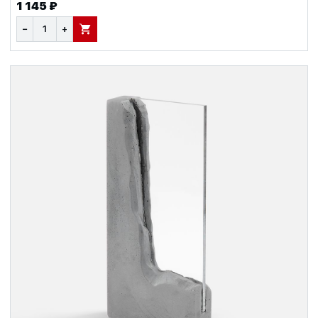
1 145 ₽
−
+
В КОРЗИНУ