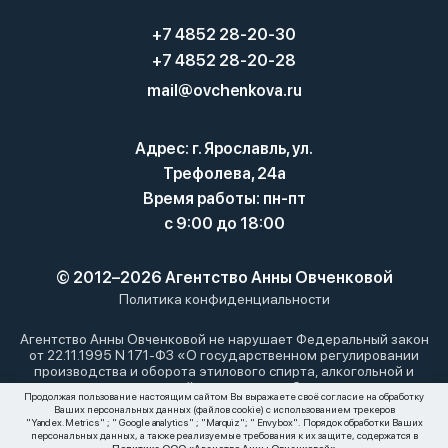
+7 4852 28-20-30
+7 4852 28-20-28
mail@ovchenkova.ru
Адрес: г. Ярославль, ул.
Трефолева, 24а
Время работы: пн-пт
с 9:00 до 18:00
© 2012–2026 Агентство Анны Овченковой
Политика конфиденциальности
Агентство Анны Овченковой не нарушает Федеральный закон
от 22.11.1995 N 171-ФЗ «О государственном регулировании
производства и оборота этилового спирта, алкогольной и
спиртосодержащей продукции и об ограничении
Продолжая пользование настоящим сайтом Вы выражаете своё согласие на обработку
потребления (распития) алкогольной продукции»: мы не
Ваших персональных данных (файлов cookie) с использованием трекеров
осуществляем дистанционную торговлю алкоголем. Все
"Yandex.Metrics" ; " Google analytics" ; "Marquiz"; " Envybox". Порядок обработки Ваших
материалы, размещенные на этом сайте, носят
персональных данных, а также реализуемые требования к их защите, содержатся в