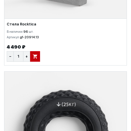
Стела Rocktica
В наличии:
96
шт.
Артикул:
gf-20914.13
4 490 ₽
−
+
В КОРЗИНУ