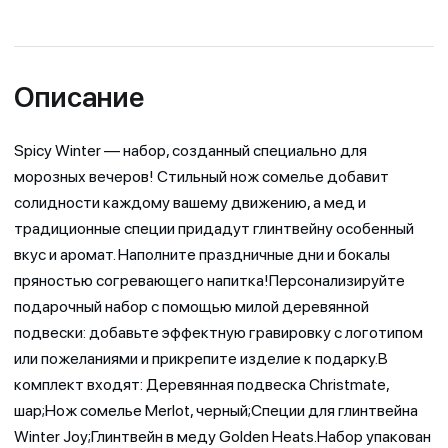
Описание
Spicy Winter — набор, созданный специально для
морозных вечеров! Стильный нож сомелье добавит
солидности каждому вашему движению, а мед и
традиционные специи придадут глинтвейну особенный
вкус и аромат. Наполните праздничные дни и бокалы
пряностью согревающего напитка!Персонализируйте
подарочный набор с помощью милой деревянной
подвески: добавьте эффектную гравировку с логотипом
или пожеланиями и прикрепите изделие к подарку.В
комплект входят: Деревянная подвеска Christmate,
шар;Нож сомелье Merlot, черный;Специи для глинтвейна
Winter Joy;Глинтвейн в меду Golden Heats.Набор упакован