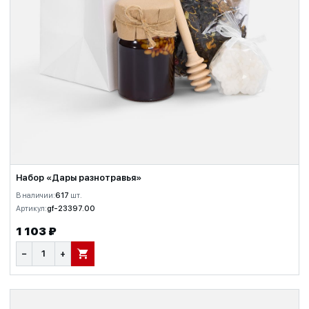
Набор «Дары разнотравья»
В наличии:
617
шт.
Артикул:
gf-23397.00
1 103 ₽
−
+
В КОРЗИНУ