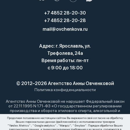
+7 4852 28-20-30
+7 4852 28-20-28
mail@ovchenkova.ru
Адрес: г. Ярославль, ул.
Трефолева, 24а
Время работы: пн-пт
с 9:00 до 18:00
© 2012–2026 Агентство Анны Овченковой
Политика конфиденциальности
Агентство Анны Овченковой не нарушает Федеральный закон
от 22.11.1995 N 171-ФЗ «О государственном регулировании
производства и оборота этилового спирта, алкогольной и
спиртосодержащей продукции и об ограничении
Продолжая пользование настоящим сайтом Вы выражаете своё согласие на обработку
потребления (распития) алкогольной продукции»: мы не
Ваших персональных данных (файлов cookie) с использованием трекеров
осуществляем дистанционную торговлю алкоголем. Все
"Yandex.Metrics" ; " Google analytics" ; "Marquiz"; " Envybox". Порядок обработки Ваших
материалы, размещенные на этом сайте, носят
персональных данных, а также реализуемые требования к их защите, содержатся в