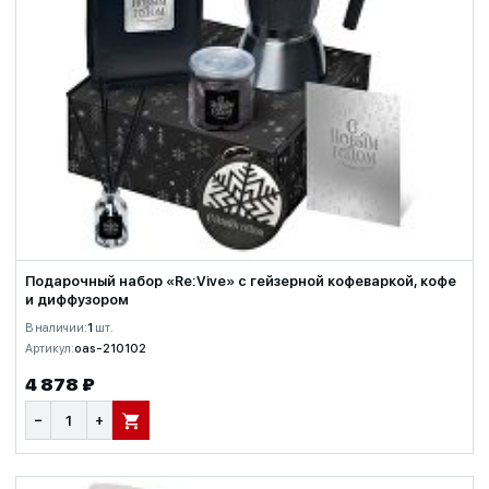
Подарочный набор «Re:Vive» с гейзерной кофеваркой, кофе
и диффузором
В наличии:
1
шт.
Артикул:
oas-210102
4 878 ₽
−
+
В КОРЗИНУ