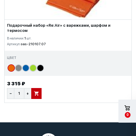
Подарочный набор «Re:Air» с варежками, шарфом и
термосом
В наличии:
1
шт.
Артикул:
oas-210107.07
ЦВЕТ
3 315 ₽
−
+
В КОРЗИНУ
0