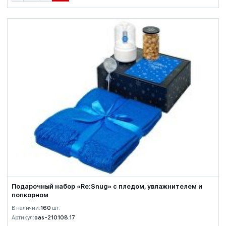
Подарочный набор «Re:Snug» с пледом, увлажнителем и
попкорном
В наличии:
160
шт.
Артикул:
oas-210108.17