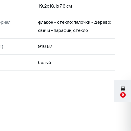
19,2х18,1х7,6 см
риал
флакон - стекло; палочки - дерево;
свечи - парафин, стекло
г)
916.67
т
белый
0