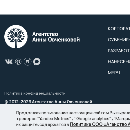
КОРПОРА
СУВЕНИР
РАЗРАБО
НАНЕСЕН
МЕРЧ
Политика конфиденциальности
© 2012–2026 Агентство Анны Овченковой
Агентство Анны Овченковой не нарушает Федеральный закон от 2
Продолжая пользование настоящим сайтом Вы выражае
спиртосодержащей продукции и об ограничении потребления (р
трекеров "Yandex.Metrics" ; " Google analytics" ; "Ma
сайте, носят информационный характер и не являются публичной
их защите, содержатся в
Политике ООО «Агенство 