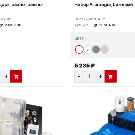
Дары разнотравья»
Набор Aromagia, бежевый
617
шт.
В наличии:
166
шт.
gf-23397.00
Артикул:
gf-20594.00
ЦВЕТ
з
5 235 ₽
+
−
+
В КОРЗИНУ
В КОРЗИНУ