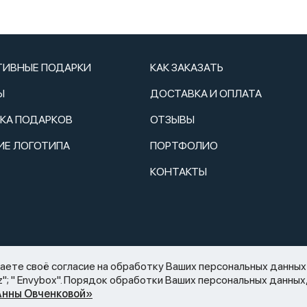
ТИВНЫЕ ПОДАРКИ
КАК ЗАКАЗАТЬ
Ы
ДОСТАВКА И ОПЛАТА
ТКА ПОДАРКОВ
ОТЗЫВЫ
ИЕ ЛОГОТИПА
ПОРТФОЛИО
КОНТАКТЫ
2.11.1995 N 171-ФЗ «О государственном регулировании производств
те своё согласие на обработку Ваших персональных данных 
аспития) алкогольной продукции»: мы не осуществляем дистанцио
rquiz"; " Envybox". Порядок обработки Ваших персональных данн
 офертой.
Анны Овченковой»