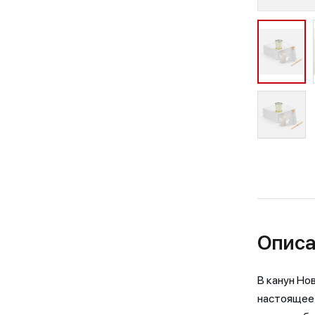
Описа
В канун Но
настоящее 