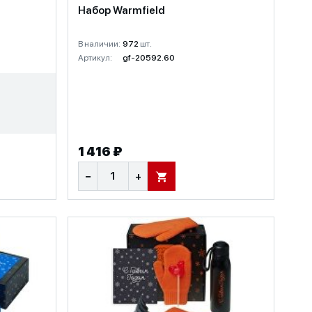
Набор Warmfield
В наличии:
972
шт.
Артикул:
gf-20592.60
1 416 ₽
−
+
В КОРЗИНУ