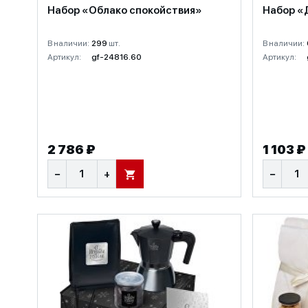
Набор «Облако спокойствия»
Набор «
В наличии:
299
шт.
В наличии:
Артикул:
gf-24816.60
Артикул:
2 786 ₽
1 103 ₽
−
+
−
В КОРЗИНУ