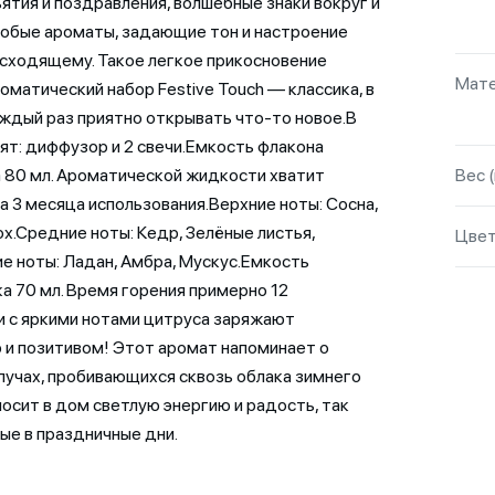
ятия и поздравления, волшебные знаки вокруг и
собые ароматы, задающие тон и настроение
сходящему. Такое легкое прикосновение
Мате
оматический набор Festive Touch — классика, в
ждый раз приятно открывать что-то новое.В
ят: диффузор и 2 свечи.Емкость флакона
80 мл. Ароматической жидкости хватит
Вес (
а 3 месяца использования.Верхние ноты: Сосна,
ох.Средние ноты: Кедр, Зелёные листья,
Цве
е ноты: Ладан, Амбра, Мускус.Емкость
а 70 мл. Время горения примерно 12
и с яркими нотами цитруса заряжают
и позитивом! Этот аромат напоминает о
лучах, пробивающихся сквозь облака зимнего
иносит в дом светлую энергию и радость, так
е в праздничные дни.