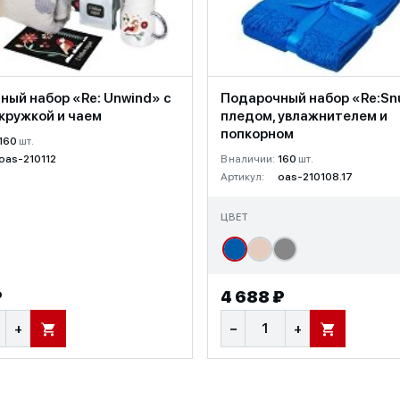
ный набор «Re: Unwind» с
Подарочный набор «Re:Sn
кружкой и чаем
пледом, увлажнителем и
попкорном
160
шт.
oas-210112
В наличии:
160
шт.
Артикул:
oas-210108.17
ЦВЕТ
₽
4 688 ₽
+
−
+
В КОРЗИНУ
В КОРЗИНУ