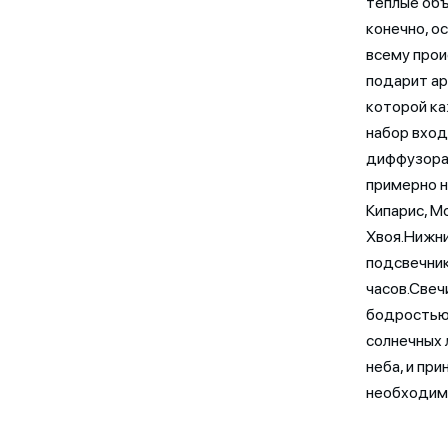
теплые объ
конечно, о
всему прои
подарит ар
которой ка
набор вход
диффузора 
примерно н
Кипарис, М
Хвоя.Нижни
подсвечник
часов.Свеч
бодростью 
солнечных 
неба, и пр
необходимы