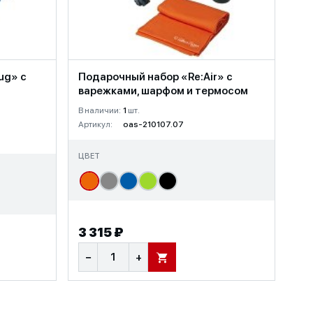
ug» с
Подарочный набор «Re:Air» с
варежками, шарфом и термосом
В наличии:
1
шт.
Артикул:
oas-210107.07
ЦВЕТ
3 315 ₽
−
+
В КОРЗИНУ