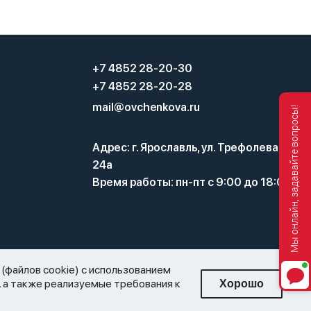
+7 4852 28-20-30
+7 4852 28-20-28
mail@ovchenkova.ru
Мы онлайн, задавайте вопросы!
Адрес: г. Ярославль, ул. Трефолева,
24а
Время работы: пн-пт с 9:00 до 18:00
а и оборота этилового спирта, алкогольной и
(файлов cookie) с использованием
нную торговлю алкоголем. Все материалы, размещенные на этом
ых, а также реализуемые требования к
Хорошо