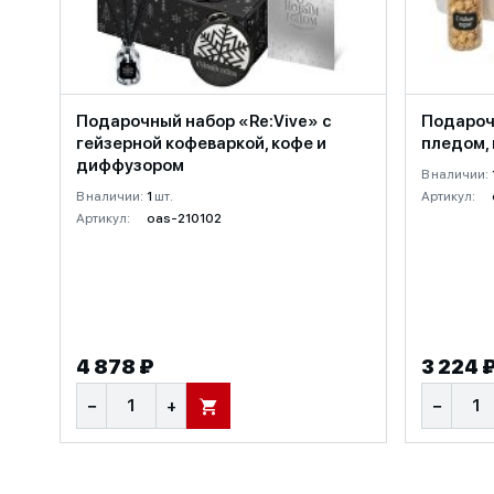
Подарочный набор «Re:Vive» с
Подароч
гейзерной кофеваркой, кофе и
пледом, 
диффузором
В наличии:
В наличии:
1
шт.
Артикул:
Артикул:
oas-210102
4 878 ₽
3 224 
−
+
−
В КОРЗИНУ