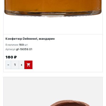
Конфитюр Delisweet, мандарин
В наличии:
189
шт.
Артикул:
gf-19059.01
160 ₽
−
+
В КОРЗИНУ