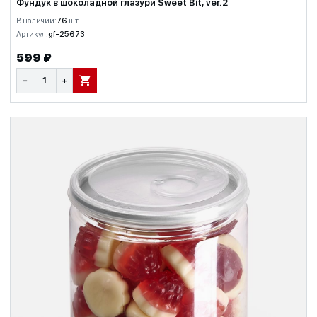
Фундук в шоколадной глазури Sweet Bit, ver.2
В наличии:
76
шт.
Артикул:
gf-25673
599 ₽
−
+
В КОРЗИНУ