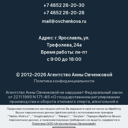
+7 4852 28-20-30
+7 4852 28-20-28
mail@ovchenkova.ru
Адрес: г. Ярославль, ул.
Трефолева, 24а
Время работы: пн-пт
с 9:00 до 18:00
© 2012–2026 Агентство Анны Овченковой
Политика конфиденциальности
Агентство Анны Овченковой не нарушает Федеральный закон
от 22.11.1995 N 171-ФЗ «О государственном регулировании
производства и оборота этилового спирта, алкогольной и
спиртосодержащей продукции и об ограничении
Продолжая пользование настоящим сайтом Вы выражаете своё согласие на обработку
потребления (распития) алкогольной продукции»: мы не
Ваших персональных данных (файлов cookie) с использованием трекеров
осуществляем дистанционную торговлю алкоголем. Все
"Yandex.Metrics" ; " Google analytics" ; "Marquiz"; " Envybox". Порядок обработки Ваших
материалы, размещенные на этом сайте, носят
персональных данных, а также реализуемые требования к их защите, содержатся в
Политике ООО «Агенство Анны Овченковой»
информационный характер и не являются публичной офертой.