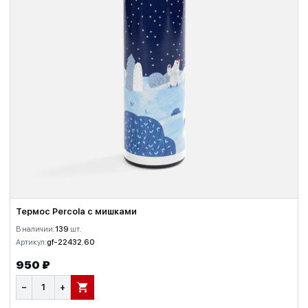
Термос Percola с мишками
В наличии:
139
шт.
Артикул:
gf-22432.60
950 ₽
−
+
В КОРЗИНУ