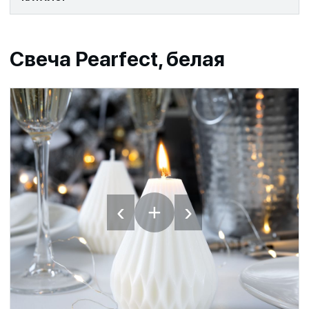
Свеча Pearfect, белая
‹
›
+