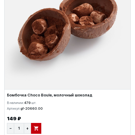
Бомбочка Choсo Boule, молочный шоколад
В наличии:
479
шт.
Артикул:
gf-20660.00
149 ₽
−
+
В КОРЗИНУ