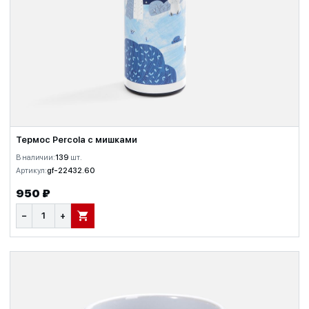
Термос Percola с мишками
В наличии:
139
шт.
Артикул:
gf-22432.60
950 ₽
−
+
В КОРЗИНУ