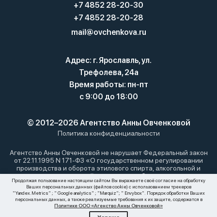
+7 4852 28-20-30
+7 4852 28-20-28
mail@ovchenkova.ru
Адрес: г. Ярославль, ул.
Трефолева, 24а
Время работы: пн-пт
с 9:00 до 18:00
© 2012–2026 Агентство Анны Овченковой
Политика конфиденциальности
Агентство Анны Овченковой не нарушает Федеральный закон
от 22.11.1995 N 171-ФЗ «О государственном регулировании
производства и оборота этилового спирта, алкогольной и
спиртосодержащей продукции и об ограничении
Продолжая пользование настоящим сайтом Вы выражаете своё согласие на обработку
потребления (распития) алкогольной продукции»: мы не
Ваших персональных данных (файлов cookie) с использованием трекеров
осуществляем дистанционную торговлю алкоголем. Все
"Yandex.Metrics" ; " Google analytics" ; "Marquiz"; " Envybox". Порядок обработки Ваших
материалы, размещенные на этом сайте, носят
персональных данных, а также реализуемые требования к их защите, содержатся в
Политике ООО «Агенство Анны Овченковой»
информационный характер и не являются публичной офертой.