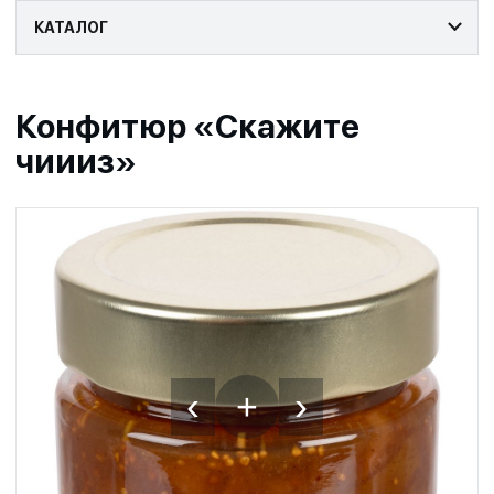
КАТАЛОГ
Конфитюр «Скажите
чиииз»
‹
›
+