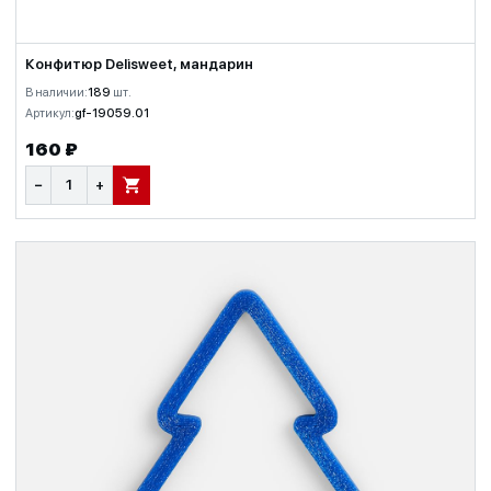
Конфитюр Delisweet, мандарин
В наличии:
189
шт.
Артикул:
gf-19059.01
160 ₽
−
+
В КОРЗИНУ