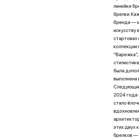
линейке бр
брелки. Ка
бренда — м
искусству 
стартовал 
коллекции 
“Варежка”,
стилистике
была допол
выполнена 
Следующим
2024 года 
стало ёлоч
вдохновлен
архитекто
этих двух 
брелков — I