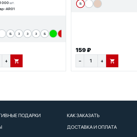
1 000
шт.
Б
ap-AR01
Б
З
З
З
Б
159 ₽
+
−
+
В КОРЗИНУ
В КОРЗИНУ
ТИВНЫЕ ПОДАРКИ
КАК ЗАКАЗАТЬ
Ы
ДОСТАВКА И ОПЛАТА