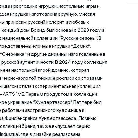
енда новогодние игрушки, настольные игры и
ждая игрушка изготовлена вручную. Миссия
ы приносим русский колорит и любовь к
в каждый дом. Бренд был основан в 2023 году и
с национальной коллекции “Русские сезоны”. В
представлены елочные игрушки “Домик”,
 “Снежинка” и другие дизайны, изготовленные в
 русской аутентичности. В 2024 году коллекция
нена настольной игрой домино, которая
в черно-золотой технике росписи со стразами.
 шагом стала экспериментальная коллекция
– ARTS`ME. Первым продуктом в коллекции
ное украшение “Хундертвассер”. Паттерн был
 работами австрийского художника и
ра Фриденсрайха Хундертвассера. Помимо
коллекций бренд также выпускает серию
ndustrial, где в дизайне реализована