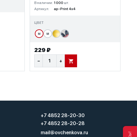
В наличии:
1 000
шт.
Артикул:
ap-Print 4x4
ЦВЕТ
М
М
229 ₽
−
+
В КОРЗИНУ
+7 4852 28-20-30
+7 4852 28-20-28
mail@ovchenkova.ru