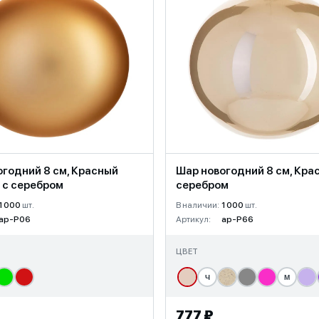
огодний 8 см, Красный
Шар новогодний 8 см, Кра
 с серебром
серебром
1 000
шт.
В наличии:
1 000
шт.
ap-P06
Артикул:
ap-P66
ЦВЕТ
Ч
М
777 ₽