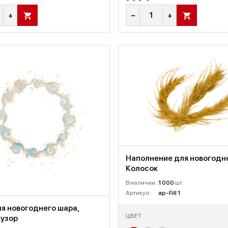
+
−
+
В КОРЗИНУ
В КОРЗИНУ
Наполнение для новогодне
Колосок
В наличии:
1 000
шт.
Артикул:
ap-Fill 1
я новогоднего шара,
ЦВЕТ
 узор