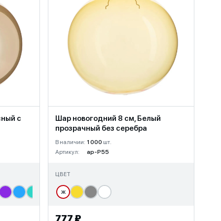
сный с
Шар новогодний 8 см, Белый
прозрачный без серебра
В наличии:
1 000
шт.
Артикул:
ap-P55
ЦВЕТ
Ж
777 ₽