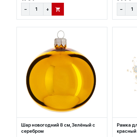
−
+
−
В КОРЗИНУ
Шар новогодний 8 см, Зелёный с
Рамка дл
серебром
красный