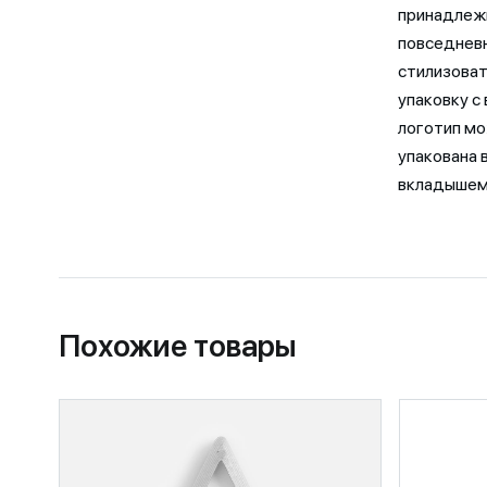
принадлежн
повседневн
стилизоват
упаковку с
логотип мо
упакована 
вкладышем
Похожие товары