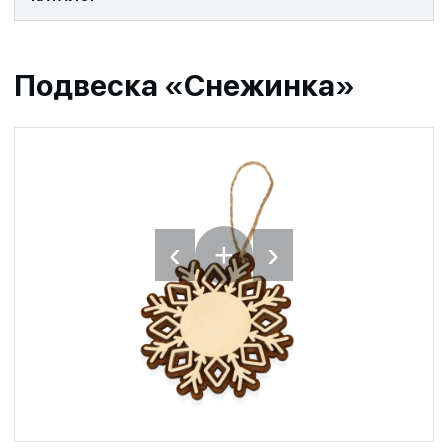
Подвеска «Снежинка»
‹
›
+