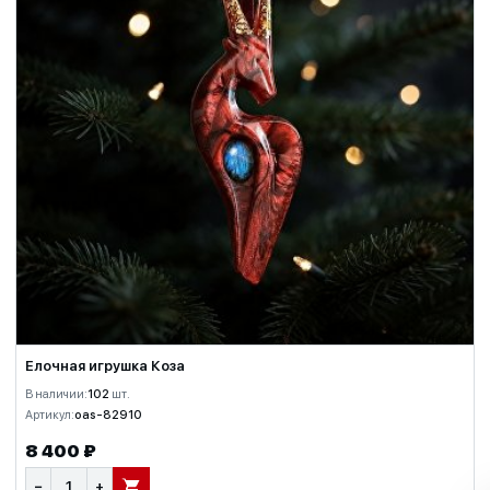
Елочная игрушка Коза
В наличии:
102
шт.
Артикул:
oas-82910
8 400 ₽
−
+