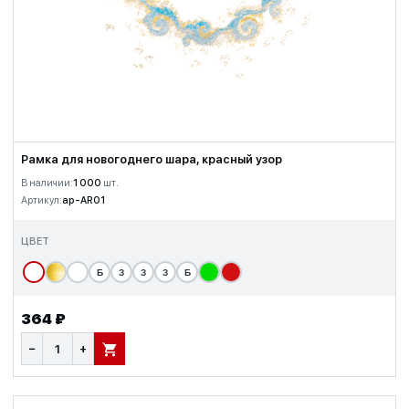
Рамка для новогоднего шара, красный узор
В наличии:
1 000
шт.
Артикул:
ap-AR01
ЦВЕТ
Б
З
З
З
Б
364 ₽
−
+
В КОРЗИНУ