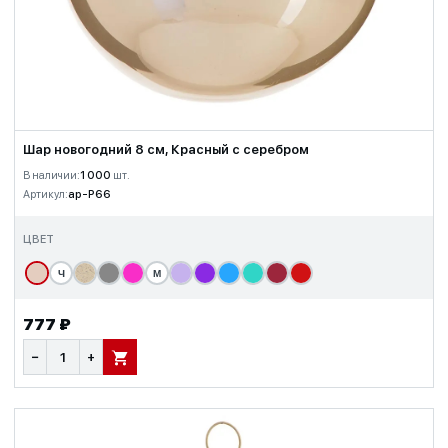
Шар новогодний 8 см, Красный с серебром
В наличии:
1 000
шт.
Артикул:
ap-P66
ЦВЕТ
Ч
М
777 ₽
−
+
В КОРЗИНУ