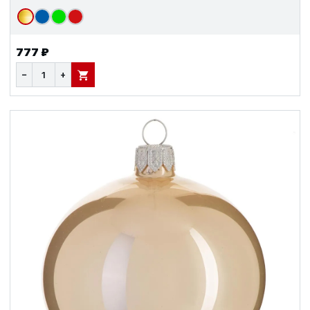
777 ₽
−
+
В КОРЗИНУ