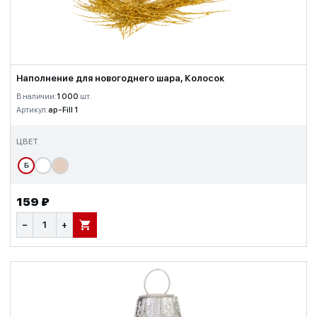
Наполнение для новогоднего шара, Колосок
В наличии:
1 000
шт.
Артикул:
ap-Fill 1
ЦВЕТ
Б
159 ₽
−
+
В КОРЗИНУ