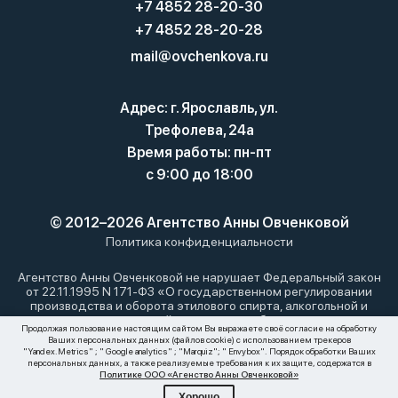
+7 4852 28-20-30
+7 4852 28-20-28
mail@ovchenkova.ru
Адрес: г. Ярославль, ул.
Трефолева, 24а
Время работы: пн-пт
с 9:00 до 18:00
© 2012–2026 Агентство Анны Овченковой
Политика конфиденциальности
Агентство Анны Овченковой не нарушает Федеральный закон
от 22.11.1995 N 171-ФЗ «О государственном регулировании
производства и оборота этилового спирта, алкогольной и
спиртосодержащей продукции и об ограничении
Продолжая пользование настоящим сайтом Вы выражаете своё согласие на обработку
потребления (распития) алкогольной продукции»: мы не
Ваших персональных данных (файлов cookie) с использованием трекеров
осуществляем дистанционную торговлю алкоголем. Все
"Yandex.Metrics" ; " Google analytics" ; "Marquiz"; " Envybox". Порядок обработки Ваших
материалы, размещенные на этом сайте, носят
персональных данных, а также реализуемые требования к их защите, содержатся в
Политике ООО «Агенство Анны Овченковой»
информационный характер и не являются публичной офертой.
Хорошо