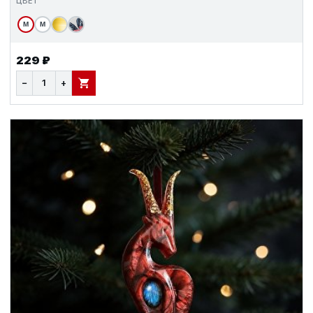
ЦВЕТ
М
М
229 ₽
−
+
В КОРЗИНУ