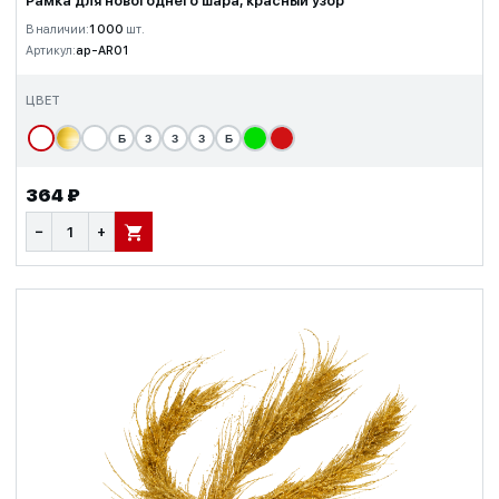
Рамка для новогоднего шара, красный узор
В наличии:
1 000
шт.
Артикул:
ap-AR01
ЦВЕТ
Б
З
З
З
Б
364 ₽
−
+
В КОРЗИНУ