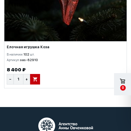
Елочная игрушка Коза
В наличии:
102
шт.
Артикул:
oas-82910
8 400 ₽
−
+
В КОРЗИНУ
0