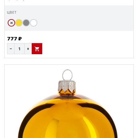
ЦВЕТ
Ж
777 ₽
−
+
В КОРЗИНУ