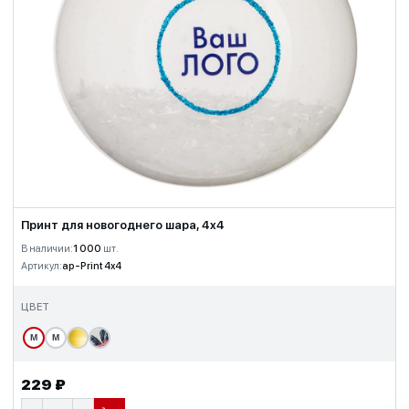
Принт для новогоднего шара, 4x4
В наличии:
1 000
шт.
Артикул:
ap-Print 4x4
ЦВЕТ
М
М
229 ₽