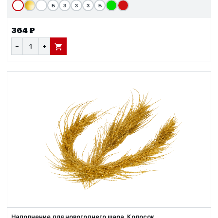
Б
З
З
З
Б
364 ₽
−
+
В КОРЗИНУ
Наполнение для новогоднего шара, Колосок