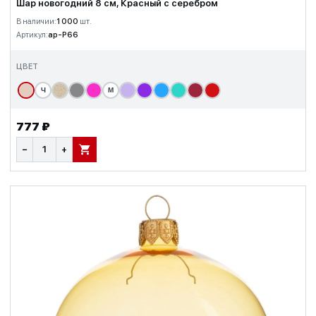
Шар новогодний 8 см, Красный с серебром
В наличии:
1 000
шт.
Артикул:
ap-P66
ЦВЕТ
Ч
М
777 ₽
−
+
В КОРЗИНУ