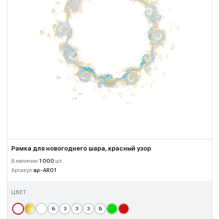
Рамка для новогоднего шара, красный узор
В наличии:
1 000
шт.
Артикул:
ap-AR01
ЦВЕТ
Б
З
З
З
Б