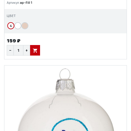
Артикул:
ap-Fill 1
ЦВЕТ
Б
159 ₽
−
+
В КОРЗИНУ