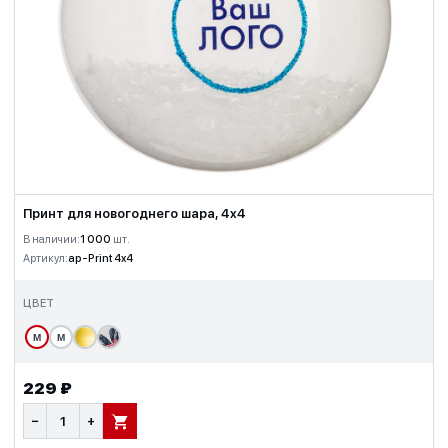
Принт для новогоднего шара, 4x4
В наличии:
1 000
шт.
Артикул:
ap-Print 4x4
ЦВЕТ
М
М
229 ₽
−
+
В КОРЗИНУ